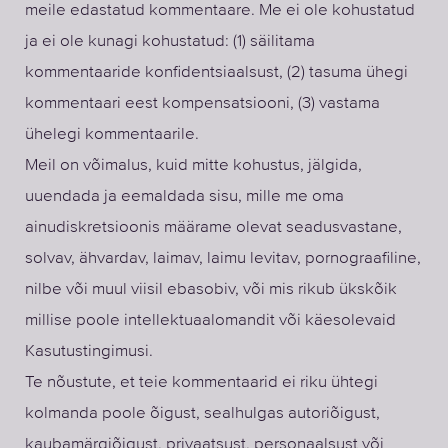
meile edastatud kommentaare. Me ei ole kohustatud
ja ei ole kunagi kohustatud: (1) säilitama
kommentaaride konfidentsiaalsust, (2) tasuma ühegi
kommentaari eest kompensatsiooni, (3) vastama
ühelegi kommentaarile.
Meil on võimalus, kuid mitte kohustus, jälgida,
uuendada ja eemaldada sisu, mille me oma
ainudiskretsioonis määrame olevat seadusvastane,
solvav, ähvardav, laimav, laimu levitav, pornograafiline,
nilbe või muul viisil ebasobiv, või mis rikub ükskõik
millise poole intellektuaalomandit või käesolevaid
Kasutustingimusi.
Te nõustute, et teie kommentaarid ei riku ühtegi
kolmanda poole õigust, sealhulgas autoriõigust,
kaubamärgiõigust, privaatsust, personaalsust või