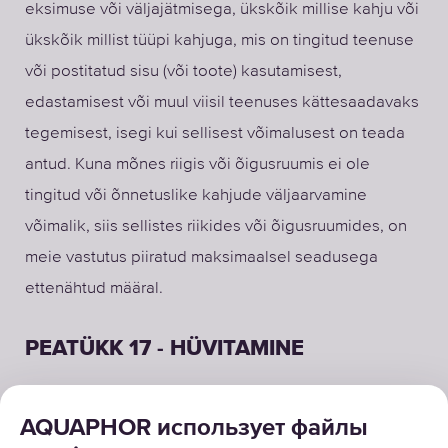
eksimuse või väljajätmisega, ükskõik millise kahju või
ükskõik millist tüüpi kahjuga, mis on tingitud teenuse
või postitatud sisu (või toote) kasutamisest,
edastamisest või muul viisil teenuses kättesaadavaks
tegemisest, isegi kui sellisest võimalusest on teada
antud. Kuna mõnes riigis või õigusruumis ei ole
tingitud või õnnetuslike kahjude väljaarvamine
võimalik, siis sellistes riikides või õigusruumides, on
meie vastutus piiratud maksimaalsel seadusega
ettenähtud määral.
PEATÜKK 17 - HÜVITAMINE
Te nõustute hüvitama, kaitsma ja mitte ohtu seadma
ettevõtet AQUAPHOR International OÜ ja meie
AQUAPHOR использует файлы