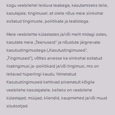
kogu veebilehel leiduva teabega, kasutamiseks teile,
kasutajale, tingimusel, et olete nõus meie siinkohal
esitatud tingimuste, poliitikate ja teatistega.
Meie veebilehte külastades ja/või meilt midagi ostes,
kasutate meie „Teenuseid“ ja nõustute järgnevate
kasutustingimustega („Kasutustingimused“,
„Tingimused“), võttes arvesse ka siinkohal esitatud
lisatingimusi ja -poliitikaid ja/või tingimusi, mis on
leitavad hüperlingi kaudu. Nimetatud
Kasutustingimused kehtivad piiramatult kõigile
veebilehe kasutajatele, kelleks on veebilehe
külastajad, müüjad, kliendid, kaupmehed ja/või muud
sisutootjad.