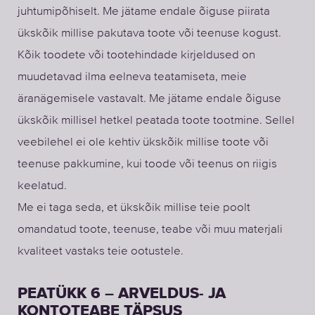
juhtumipõhiselt. Me jätame endale õiguse piirata
ükskõik millise pakutava toote või teenuse kogust.
Kõik toodete või tootehindade kirjeldused on
muudetavad ilma eelneva teatamiseta, meie
äranägemisele vastavalt. Me jätame endale õiguse
ükskõik millisel hetkel peatada toote tootmine. Sellel
veebilehel ei ole kehtiv ükskõik millise toote või
teenuse pakkumine, kui toode või teenus on riigis
keelatud.
Me ei taga seda, et ükskõik millise teie poolt
omandatud toote, teenuse, teabe või muu materjali
kvaliteet vastaks teie ootustele.
PEATÜKK 6 – ARVELDUS- JA
KONTOTEABE TÄPSUS