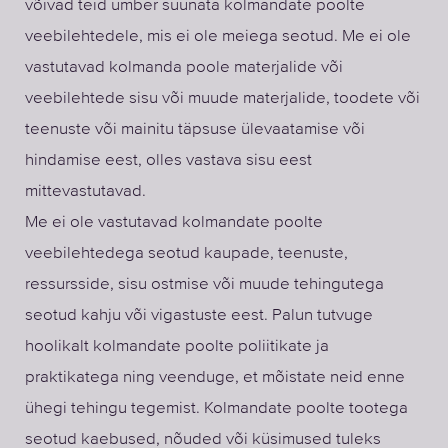
võivad teid ümber suunata kolmandate poolte
veebilehtedele, mis ei ole meiega seotud. Me ei ole
vastutavad kolmanda poole materjalide või
veebilehtede sisu või muude materjalide, toodete või
teenuste või mainitu täpsuse ülevaatamise või
hindamise eest, olles vastava sisu eest
mittevastutavad.
Me ei ole vastutavad kolmandate poolte
veebilehtedega seotud kaupade, teenuste,
ressursside, sisu ostmise või muude tehingutega
seotud kahju või vigastuste eest. Palun tutvuge
hoolikalt kolmandate poolte poliitikate ja
praktikatega ning veenduge, et mõistate neid enne
ühegi tehingu tegemist. Kolmandate poolte tootega
seotud kaebused, nõuded või küsimused tuleks