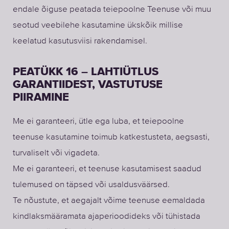
endale õiguse peatada teiepoolne Teenuse või muu
seotud veebilehe kasutamine ükskõik millise
keelatud kasutusviisi rakendamisel.
PEATÜKK 16 – LAHTIÜTLUS
GARANTIIDEST, VASTUTUSE
PIIRAMINE
Me ei garanteeri, ütle ega luba, et teiepoolne
teenuse kasutamine toimub katkestusteta, aegsasti,
turvaliselt või vigadeta.
Me ei garanteeri, et teenuse kasutamisest saadud
tulemused on täpsed või usaldusväärsed.
Te nõustute, et aegajalt võime teenuse eemaldada
kindlaksmääramata ajaperioodideks või tühistada