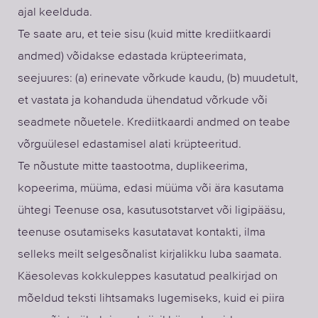
ajal keelduda.
Te saate aru, et teie sisu (kuid mitte krediitkaardi
andmed) võidakse edastada krüpteerimata,
seejuures: (a) erinevate võrkude kaudu, (b) muudetult,
et vastata ja kohanduda ühendatud võrkude või
seadmete nõuetele. Krediitkaardi andmed on teabe
võrguülesel edastamisel alati krüpteeritud.
Te nõustute mitte taastootma, duplikeerima,
kopeerima, müüma, edasi müüma või ära kasutama
ühtegi Teenuse osa, kasutusotstarvet või ligipääsu,
teenuse osutamiseks kasutatavat kontakti, ilma
selleks meilt selgesõnalist kirjalikku luba saamata.
Käesolevas kokkuleppes kasutatud pealkirjad on
mõeldud teksti lihtsamaks lugemiseks, kuid ei piira