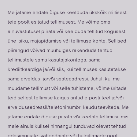
Me jätame endale õiguse keelduda ükskõik millisest
teie poolt esitatud tellimusest. Me võime oma
ainuvastutusel piirata või keelduda tellitud kogusest
ühe isiku, majapidamise või tellimuse kohta. Sellised
piirangud võivad muuhulgas rakenduda tehtud
tellimustele sama kasutajakontoga, sama
krediitkaardiga ja/või siis, kui tellimuses kasutatakse
sama arveldus- ja/või saateaadressi. Juhul, kui me
muudame tellimust või selle tühistame, võime üritada
teid sellest tellimise käigus antud e-posti teel ja/või
arveldusaadressil/telefoninumbri kaudu teavitada. Me
jätame endale õiguse piirata või keelata tellimusi, mis
meie ainuisikulisel hinnangul tunduvad olevat tehtud
edasimüüjate, vahendajate või hulgifirmade poolt.