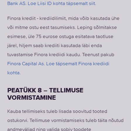
Bank AS. Loe Liisi ID kohta täpsemalt siit.
Finora krediit - krediidilimiit, mida võib kasutada ühe
või mitme ostu eest tasumiseks. Leping sõlmitakse
esimese, üle 75 eurose ostuga esitatava taotluse
järel, hiljem saab krediiti kasutada läbi enda
tuvastamise Finora krediidi kaudu. Teenust pakub
Finora Capital As. Loe täpsemalt Finora krediidi
kohta.
PEATÜKK 8 – TELLIMUSE
VORMISTAMINE
Kauba tellimiseks tuleb lisada soovitud tooted
ostukorvi. Tellimuse vormistamiseks tuleb täita nõutud
andmeväljad ning valida sobiv toodete