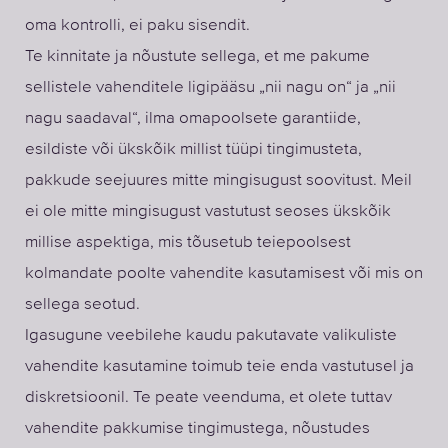
oma kontrolli, ei paku sisendit.
Te kinnitate ja nõustute sellega, et me pakume
sellistele vahenditele ligipääsu „nii nagu on“ ja „nii
nagu saadaval“, ilma omapoolsete garantiide,
esildiste või ükskõik millist tüüpi tingimusteta,
pakkude seejuures mitte mingisugust soovitust. Meil
ei ole mitte mingisugust vastutust seoses ükskõik
millise aspektiga, mis tõusetub teiepoolsest
kolmandate poolte vahendite kasutamisest või mis on
sellega seotud.
Igasugune veebilehe kaudu pakutavate valikuliste
vahendite kasutamine toimub teie enda vastutusel ja
diskretsioonil. Te peate veenduma, et olete tuttav
vahendite pakkumise tingimustega, nõustudes