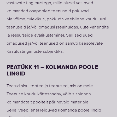
vastavate tingimustega, mille alusel vastavad
kolmandad osapooled teenuseid pakuvad.
Me võime, tulevikus, pakkuda veebilehe kaudu uusi
teenuseid ja/või omadusi (sealhulgas, uute vahendite
ja ressursside avalikustamine). Sellised uued
omadused ja/või teenused on samuti käesolevate
Kasutustingimuste subjektiks.
PEATÜKK 11 – KOLMANDA POOLE
LINGID
Teatud sisu, tooted ja teenused, mis on meie
Teenuse kaudu kättesaadav, võib sisaldada
kolmandatelt pooltelt pärinevaid materjale.
Sellel veebilehel leiduvad kolmanda poole lingid