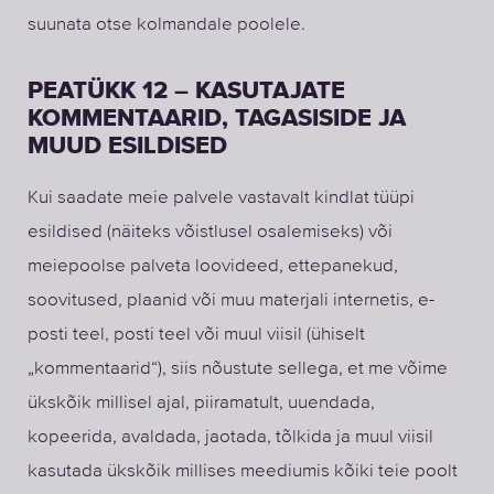
suunata otse kolmandale poolele.
PEATÜKK 12 – KASUTAJATE
KOMMENTAARID, TAGASISIDE JA
MUUD ESILDISED
Kui saadate meie palvele vastavalt kindlat tüüpi
esildised (näiteks võistlusel osalemiseks) või
meiepoolse palveta loovideed, ettepanekud,
soovitused, plaanid või muu materjali internetis, e-
posti teel, posti teel või muul viisil (ühiselt
„kommentaarid“), siis nõustute sellega, et me võime
ükskõik millisel ajal, piiramatult, uuendada,
kopeerida, avaldada, jaotada, tõlkida ja muul viisil
kasutada ükskõik millises meediumis kõiki teie poolt