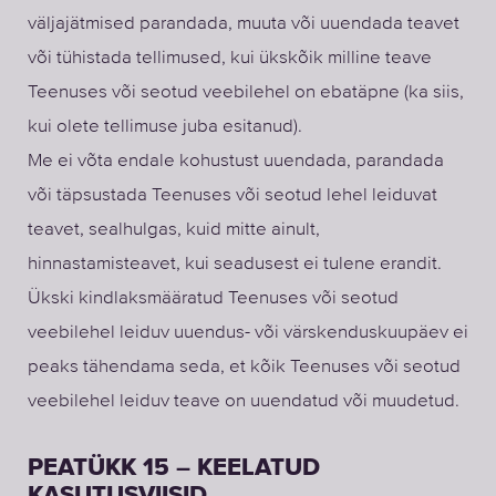
väljajätmised parandada, muuta või uuendada teavet
või tühistada tellimused, kui ükskõik milline teave
Teenuses või seotud veebilehel on ebatäpne (ka siis,
kui olete tellimuse juba esitanud).
Me ei võta endale kohustust uuendada, parandada
või täpsustada Teenuses või seotud lehel leiduvat
teavet, sealhulgas, kuid mitte ainult,
hinnastamisteavet, kui seadusest ei tulene erandit.
Ükski kindlaksmääratud Teenuses või seotud
veebilehel leiduv uuendus- või värskenduskuupäev ei
peaks tähendama seda, et kõik Teenuses või seotud
veebilehel leiduv teave on uuendatud või muudetud.
PEATÜKK 15 – KEELATUD
KASUTUSVIISID