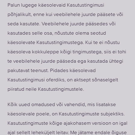
Palun lugege käesolevaid Kasutustingimusi
põhjalikult, enne kui veebilehele juurde pääsete või
seda kasutate. Veebilehele juurde pääsedes või
kasutades selle osa, nõustute olema seotud
käesolevate Kasutustingimustega. Kui te ei nõustu
käesoleva kokkuleppe kõigi tingimustega, siis ei tohi
te veebilehele juurde pääseda ega kasutada ühtegi
pakutavat teenust. Pidades käesolevad
Kasutustingimusi oferdiks, on aktsept sõnaselgelt
piiratud neile Kasutustingimustele.
Kõik uued omadused või vahendid, mis lisatakse
käesolevale poele, on Kasutustingimuste subjektiks.
Kasutustingimuste kõige ajakohasem versioon on igal
ajal sellelt leheküljelt leitav. Me jätame endale õiguse