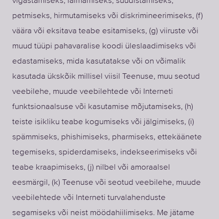
petmiseks, hirmutamiseks või diskrimineerimiseks, (f)
väära või eksitava teabe esitamiseks, (g) viiruste või
muud tüüpi pahavaralise koodi üleslaadimiseks või
edastamiseks, mida kasutatakse või on võimalik
kasutada ükskõik millisel viisil Teenuse, muu seotud
veebilehe, muude veebilehtede või Interneti
funktsionaalsuse või kasutamise mõjutamiseks, (h)
teiste isikliku teabe kogumiseks või jälgimiseks, (i)
spämmiseks, phishimiseks, pharmiseks, ettekäänete
tegemiseks, spiderdamiseks, indekseerimiseks või
teabe kraapimiseks, (j) nilbel või amoraalsel
eesmärgil, (k) Teenuse või seotud veebilehe, muude
veebilehtede või Interneti turvalahenduste
segamiseks või neist möödahiilimiseks. Me jätame