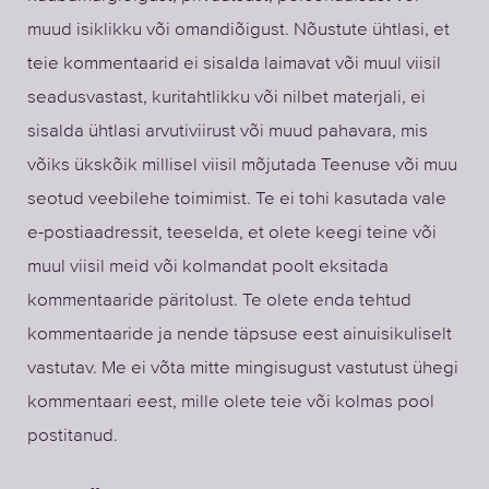
muud isiklikku või omandiõigust. Nõustute ühtlasi, et
teie kommentaarid ei sisalda laimavat või muul viisil
seadusvastast, kuritahtlikku või nilbet materjali, ei
sisalda ühtlasi arvutiviirust või muud pahavara, mis
võiks ükskõik millisel viisil mõjutada Teenuse või muu
seotud veebilehe toimimist. Te ei tohi kasutada vale
e-postiaadressit, teeselda, et olete keegi teine või
muul viisil meid või kolmandat poolt eksitada
kommentaaride päritolust. Te olete enda tehtud
kommentaaride ja nende täpsuse eest ainuisikuliselt
vastutav. Me ei võta mitte mingisugust vastutust ühegi
kommentaari eest, mille olete teie või kolmas pool
postitanud.