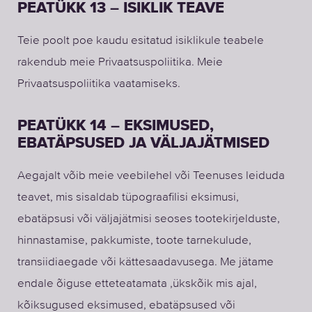
PEATÜKK 13 – ISIKLIK TEAVE
Teie poolt poe kaudu esitatud isiklikule teabele
rakendub meie Privaatsuspoliitika. Meie
Privaatsuspoliitika vaatamiseks.
PEATÜKK 14 – EKSIMUSED,
EBATÄPSUSED JA VÄLJAJÄTMISED
Aegajalt võib meie veebilehel või Teenuses leiduda
teavet, mis sisaldab tüpograafilisi eksimusi,
ebatäpsusi või väljajätmisi seoses tootekirjelduste,
hinnastamise, pakkumiste, toote tarnekulude,
transiidiaegade või kättesaadavusega. Me jätame
endale õiguse etteteatamata ,ükskõik mis ajal,
kõiksugused eksimused, ebatäpsused või