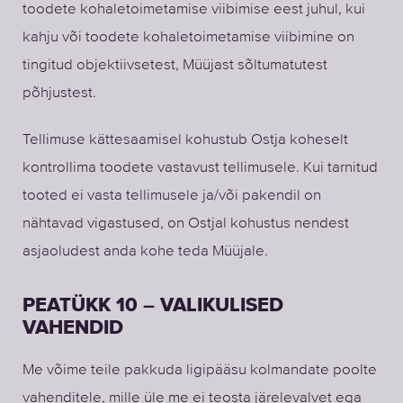
toodete kohaletoimetamise viibimise eest juhul, kui
kahju või toodete kohaletoimetamise viibimine on
tingitud objektiivsetest, Müüjast sõltumatutest
põhjustest.
Tellimuse kättesaamisel kohustub Ostja koheselt
kontrollima toodete vastavust tellimusele. Kui tarnitud
tooted ei vasta tellimusele ja/või pakendil on
nähtavad vigastused, on Ostjal kohustus nendest
asjaoludest anda kohe teda Müüjale.
PEATÜKK 10 – VALIKULISED
VAHENDID
Me võime teile pakkuda ligipääsu kolmandate poolte
vahenditele, mille üle me ei teosta järelevalvet ega