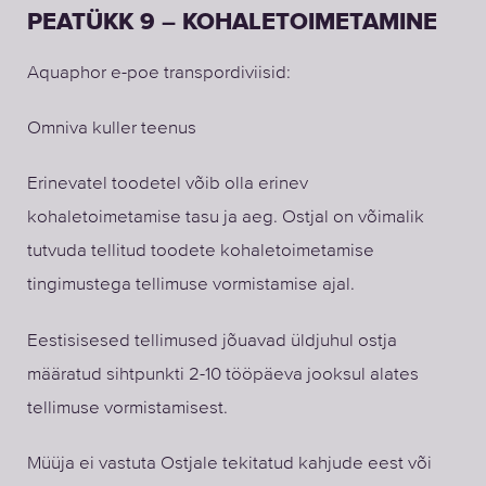
PEATÜKK 9 – KOHALETOIMETAMINE
Aquaphor e-poe transpordiviisid:
Omniva kuller teenus
Erinevatel toodetel võib olla erinev
kohaletoimetamise tasu ja aeg. Ostjal on võimalik
tutvuda tellitud toodete kohaletoimetamise
tingimustega tellimuse vormistamise ajal.
Eestisisesed tellimused jõuavad üldjuhul ostja
määratud sihtpunkti 2-10 tööpäeva jooksul alates
tellimuse vormistamisest.
Müüja ei vastuta Ostjale tekitatud kahjude eest või