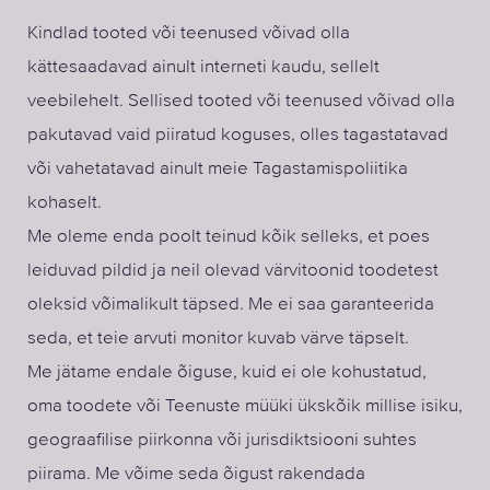
Kindlad tooted või teenused võivad olla
kättesaadavad ainult interneti kaudu, sellelt
veebilehelt. Sellised tooted või teenused võivad olla
pakutavad vaid piiratud koguses, olles tagastatavad
või vahetatavad ainult meie Tagastamispoliitika
kohaselt.
Me oleme enda poolt teinud kõik selleks, et poes
leiduvad pildid ja neil olevad värvitoonid toodetest
oleksid võimalikult täpsed. Me ei saa garanteerida
seda, et teie arvuti monitor kuvab värve täpselt.
Me jätame endale õiguse, kuid ei ole kohustatud,
oma toodete või Teenuste müüki ükskõik millise isiku,
geograafilise piirkonna või jurisdiktsiooni suhtes
piirama. Me võime seda õigust rakendada