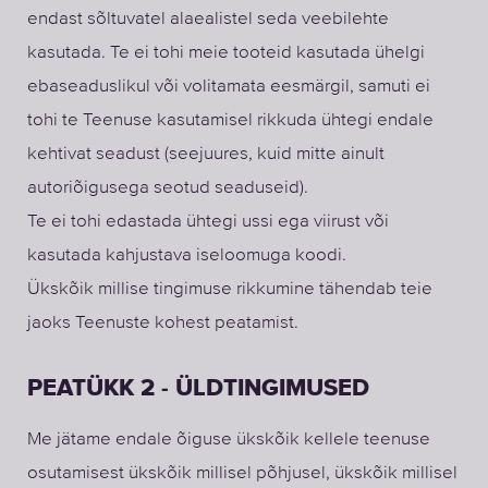
endast sõltuvatel alaealistel seda veebilehte
kasutada. Te ei tohi meie tooteid kasutada ühelgi
ebaseaduslikul või volitamata eesmärgil, samuti ei
tohi te Teenuse kasutamisel rikkuda ühtegi endale
kehtivat seadust (seejuures, kuid mitte ainult
autoriõigusega seotud seaduseid).
Te ei tohi edastada ühtegi ussi ega viirust või
kasutada kahjustava iseloomuga koodi.
Ükskõik millise tingimuse rikkumine tähendab teie
jaoks Teenuste kohest peatamist.
PEATÜKK 2 - ÜLDTINGIMUSED
Me jätame endale õiguse ükskõik kellele teenuse
osutamisest ükskõik millisel põhjusel, ükskõik millisel