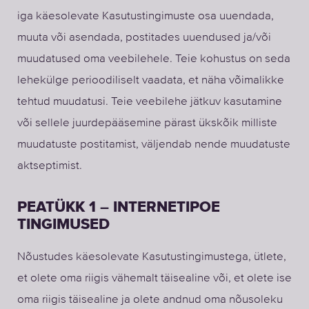
iga käesolevate Kasutustingimuste osa uuendada,
muuta või asendada, postitades uuendused ja/või
muudatused oma veebilehele. Teie kohustus on seda
lehekülge perioodiliselt vaadata, et näha võimalikke
tehtud muudatusi. Teie veebilehe jätkuv kasutamine
või sellele juurdepääsemine pärast ükskõik milliste
muudatuste postitamist, väljendab nende muudatuste
aktseptimist.
PEATÜKK 1 – INTERNETIPOE
TINGIMUSED
Nõustudes käesolevate Kasutustingimustega, ütlete,
et olete oma riigis vähemalt täisealine või, et olete ise
oma riigis täisealine ja olete andnud oma nõusoleku