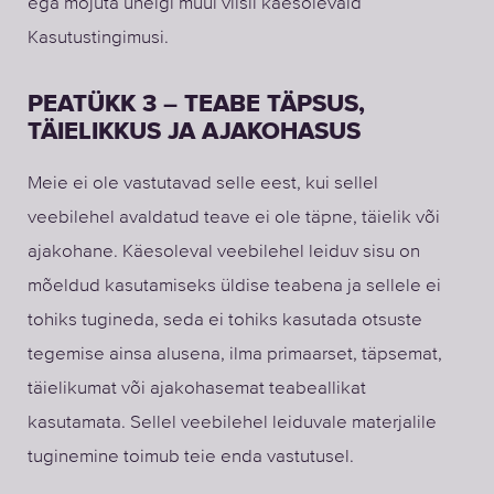
ega mõjuta ühelgi muul viisil käesolevaid
Kasutustingimusi.
PEATÜKK 3 – TEABE TÄPSUS,
TÄIELIKKUS JA AJAKOHASUS
Meie ei ole vastutavad selle eest, kui sellel
veebilehel avaldatud teave ei ole täpne, täielik või
ajakohane. Käesoleval veebilehel leiduv sisu on
mõeldud kasutamiseks üldise teabena ja sellele ei
tohiks tugineda, seda ei tohiks kasutada otsuste
tegemise ainsa alusena, ilma primaarset, täpsemat,
täielikumat või ajakohasemat teabeallikat
kasutamata. Sellel veebilehel leiduvale materjalile
tuginemine toimub teie enda vastutusel.