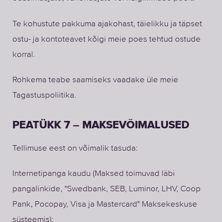
Te kohustute pakkuma ajakohast, täielikku ja täpset
ostu- ja kontoteavet kõigi meie poes tehtud ostude
korral.
Rohkema teabe saamiseks vaadake üle meie
Tagastuspoliitika.
PEATÜKK 7 – MAKSEVÕIMALUSED
Tellimuse eest on võimalik tasuda:
Internetipanga kaudu (Maksed toimuvad läbi
pangalinkide, "Swedbank, SEB, Luminor, LHV, Coop
Pank, Pocopay, Visa ja Mastercard" Maksekeskuse
süsteemis);