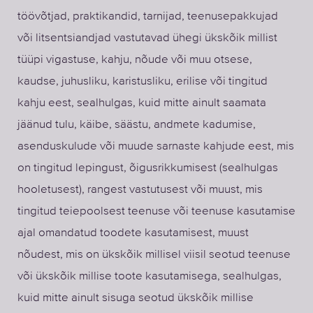
töövõtjad, praktikandid, tarnijad, teenusepakkujad
või litsentsiandjad vastutavad ühegi ükskõik millist
tüüpi vigastuse, kahju, nõude või muu otsese,
kaudse, juhusliku, karistusliku, erilise või tingitud
kahju eest, sealhulgas, kuid mitte ainult saamata
jäänud tulu, käibe, säästu, andmete kadumise,
asenduskulude või muude sarnaste kahjude eest, mis
on tingitud lepingust, õigusrikkumisest (sealhulgas
hooletusest), rangest vastutusest või muust, mis
tingitud teiepoolsest teenuse või teenuse kasutamise
ajal omandatud toodete kasutamisest, muust
nõudest, mis on ükskõik millisel viisil seotud teenuse
või ükskõik millise toote kasutamisega, sealhulgas,
kuid mitte ainult sisuga seotud ükskõik millise