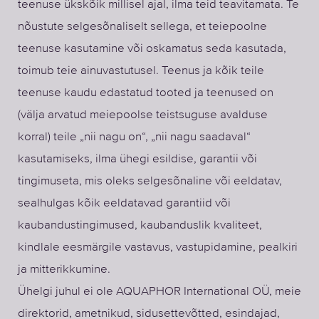
teenuse ükskõik millisel ajal, ilma teid teavitamata. Te
nõustute selgesõnaliselt sellega, et teiepoolne
teenuse kasutamine või oskamatus seda kasutada,
toimub teie ainuvastutusel. Teenus ja kõik teile
teenuse kaudu edastatud tooted ja teenused on
(välja arvatud meiepoolse teistsuguse avalduse
korral) teile „nii nagu on“, „nii nagu saadaval“
kasutamiseks, ilma ühegi esildise, garantii või
tingimuseta, mis oleks selgesõnaline või eeldatav,
sealhulgas kõik eeldatavad garantiid või
kaubandustingimused, kaubanduslik kvaliteet,
kindlale eesmärgile vastavus, vastupidamine, pealkiri
ja mitterikkumine.
Ühelgi juhul ei ole AQUAPHOR International OÜ, meie
direktorid, ametnikud, sidusettevõtted, esindajad,