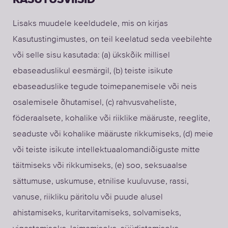
Lisaks muudele keeldudele, mis on kirjas
Kasutustingimustes, on teil keelatud seda veebilehte
või selle sisu kasutada: (a) ükskõik millisel
ebaseaduslikul eesmärgil, (b) teiste isikute
ebaseaduslike tegude toimepanemisele või neis
osalemisele õhutamisel, (c) rahvusvaheliste,
föderaalsete, kohalike või riiklike määruste, reeglite,
seaduste või kohalike määruste rikkumiseks, (d) meie
või teiste isikute intellektuaalomandiõiguste mitte
täitmiseks või rikkumiseks, (e) soo, seksuaalse
sättumuse, uskumuse, etnilise kuuluvuse, rassi,
vanuse, riikliku päritolu või puude alusel
ahistamiseks, kuritarvitamiseks, solvamiseks,
vigastamiseks, laimamiseks, süüdistamiseks,