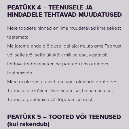
PEATÜKK 4 – TEENUSELE JA
HINDADELE TEHTAVAD MUUDATUSED
Meie toodete hinnad on ilma muudetavad ilma sellest
teatamata.
Me jätame endale õiguse igal ajal muuta oma Teenust
või selle (või selle ükskõik millise osa, vastavalt
leiduva teabe) osutamine peatada ilma eelneva
teatamiseta.
Meie ei ole vastutavad teie või kolmanda poole ees
Teenuse ükskõik millise muutmise, hinnamuutuse,
Teenuse peatamise või lõpetamise eest.
PEATÜKK 5 – TOOTED VÕI TEENUSED
(kui rakendub)