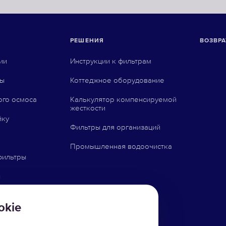
РЕШЕНИЯ
ВОЗВРА
ии
Инструкции к фильтрам
ны
Коттеджное оборудование
ого осмоса
Калькулятор компенсируемой
жесткости
йку
Фильтры для организаций
Промышленная водоочистка
фильтры
ы
и
okie
товары