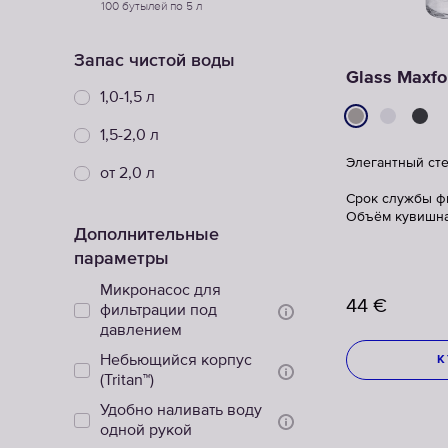
100 бутылей по 5 л
Запас чистой воды
Glass Maxfo
1,0-1,5 л
1,5-2,0 л
Элегантный ст
от 2,0 л
Срок службы фи
Объём кувишна:
Дополнительные
параметры
Микронасос для
44
€
фильтрации под
давлением
Небьющийся корпус
К
(Tritan™)
Удобно наливать воду
одной рукой