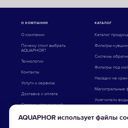
О КОМПАНИИ
КАТАЛОГ
О компании
Каталог продукц
Почему стоит выбрать
Фильтры-кувши
AQUAPHOR?
Системы обратн
Технологии
Фильтры под мо
Контакты
Насадки на кран
Услуги и сервисы
Магистральные 
Доставка и оплата
Умягчители вод
Сервис напоминаний
Сменные модул
Точки продаж партнеров
AQUAPHOR использует файлы co
Сопутствующие 
Бизнес с AQUAPHOR