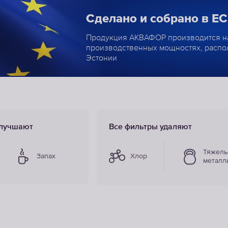
Сделано и собрано в ЕС
Продукция АКВАФОР производится н
производственных мощностях, расп
Эстонии
улучшают
Все фильтры удаляют
Тяжел
Запах
Хлор
металл