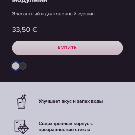
модулями
модулями
модулями
Элегантный и долговечный кувшин
Элегантный и долговечный кувшин
Элегантный и долговечный кувшин
33,50
33,50
33,50
€
€
€
КУПИТЬ
КУПИТЬ
КУПИТЬ
Улучшает вкус и запах воды
Сверхпрочный корпус с
прозрачностью стекла