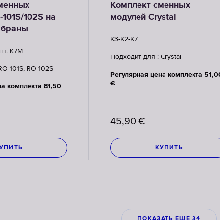
менных
Комплект сменных
-101S/102S на
модулей Crystal
мбраны
K3-K2-K7
 шт. K7M
Подходит для : Crystal
RO-101S, RO-102S
Регулярная цена комплекта 51,0
€
на комплекта 81,50
45,90
€
УПИТЬ
КУПИТЬ
ПОКАЗАТЬ ЕЩЕ 34