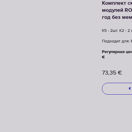
Комплект с
модулей RO
год без ме
K5 - 2шт. K2 - 2
Подходит для: 
Регулярная це
€
73,35
€
К