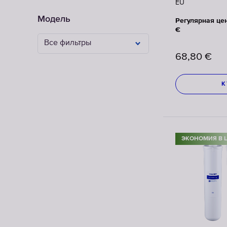
EU
Модель
Регулярная це
€
Все фильтры
68,80
€
К
ЭКОНОМИЯ В 