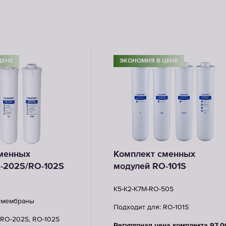
ЦЕНЕ
ЭКОНОМИЯ В ЦЕНЕ
менных
Комплект сменных
-202S/RO-102S
модулей RO-101S
K5-К2-К7M-RO-50S
з мембраны
Подходит для: RO-101S
 RO-202S, RO-102S
Регулярная цена комплекта 97,0