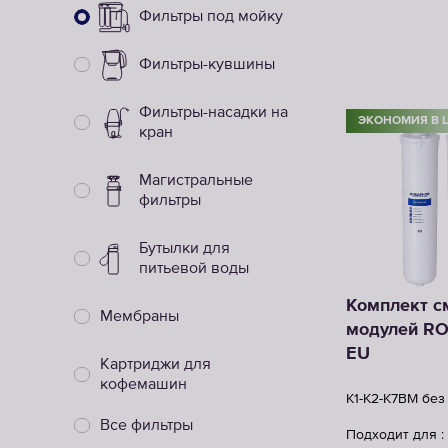
Фильтры под мойку
Фильтры-кувшины
Фильтры-насадки на
ЭКОНОМИЯ В 
кран
Магистральные
фильтры
Бутылки для
питьевой воды
Комплект с
Мембраны
модулей RO
EU
Картриджи для
кофемашин
K1-К2-К7BM бе
Все фильтры
Подходит для :