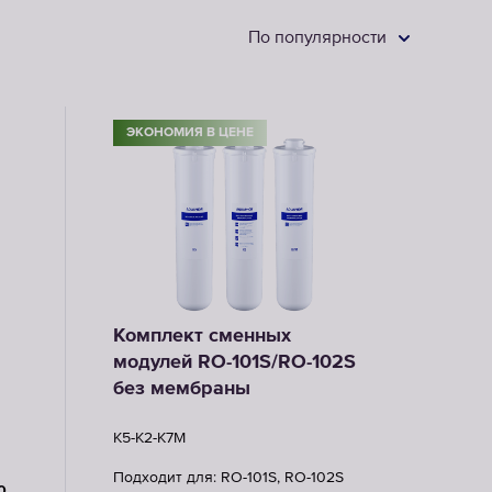
По популярности
Картриджи
для
фильтров-
ЭКОНОМИЯ В ЦЕНЕ
насадок
ВЫБРАТЬ
СМЕННЫЕ
МОДУЛИ
Комплект сменных
модулей RO-101S/RO-102S
без мембраны
K5-K2-K7M
Подходит для: RO-101S, RO-102S
0