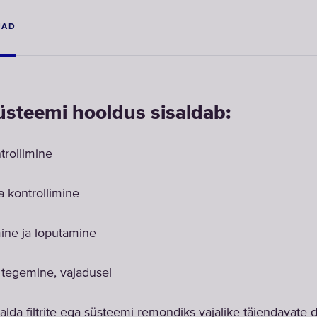
JAD
teemi hooldus sisaldab:
trollimine
 kontrollimine
ine ja loputamine
tegemine, vajadusel
alda filtrite ega süsteemi remondiks vajalike täiendavate 