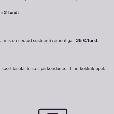
i 3 tundi
u, mis on seotud süsteemi remontiga -
35 €/tund
.
sport tasuta, teistes piirkondades - hind kokkuleppel.