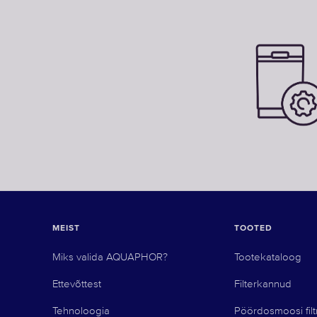
MEIST
TOOTED
Miks valida AQUAPHOR?
Tootekataloog
Ettevõttest
Filterkannud
Tehnoloogia
Pöördosmoosi filt