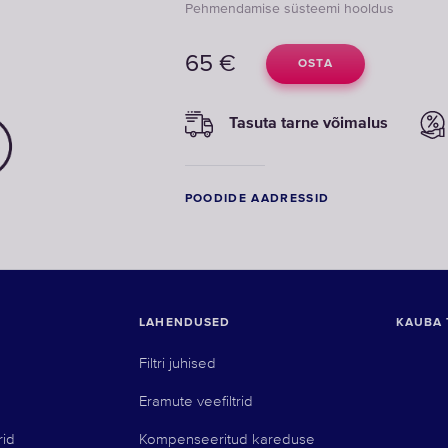
Pehmendamise süsteemi hooldus
65
€
OSTA
Tasuta tarne võimalus
POODIDE AADRESSID
LAHENDUSED
KAUBA 
Filtri juhised
Eramute veefiltrid
rid
Kompenseeritud kareduse