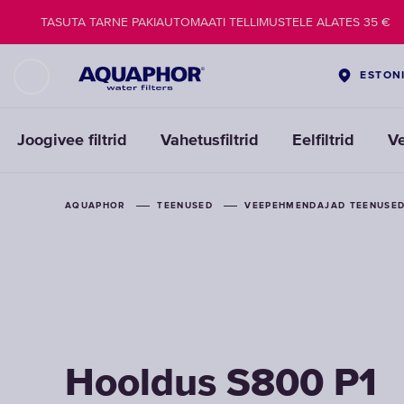
TASUTA TARNE PAKIAUTOMAATI TELLIMUSTELE ALATES 35 €
ESTON
Joogivee filtrid
Vahetusfiltrid
Eelfiltrid
V
AQUAPHOR
TEENUSED
VEEPEHMENDAJAD TEENUSE
Hooldus S800 P1