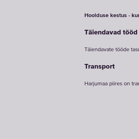
Hoolduse kestus - kun
Täiendavad tööd
Täiendavate tööde tas
Transport
Harjumaa piires on tran