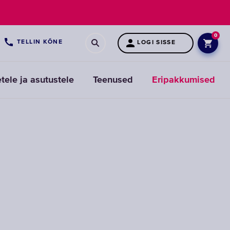
0
5
TELLIN KÕNE
LOGI SISSE
etele ja asutustele
Teenused
Eripakkumised
Eelfiltrite
vahetusfiltrid
VALIGE
VAHETUSFILTRID