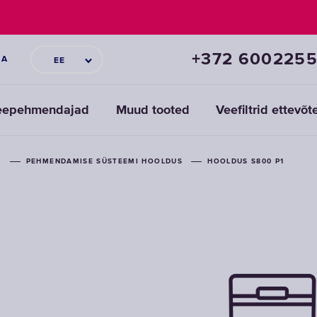
+372 600225
IA
EE
eepehmendajad
Muud tooted
Veefiltrid ettevõt
D
PEHMENDAMISE SÜSTEEMI HOOLDUS
HOOLDUS S800 P1