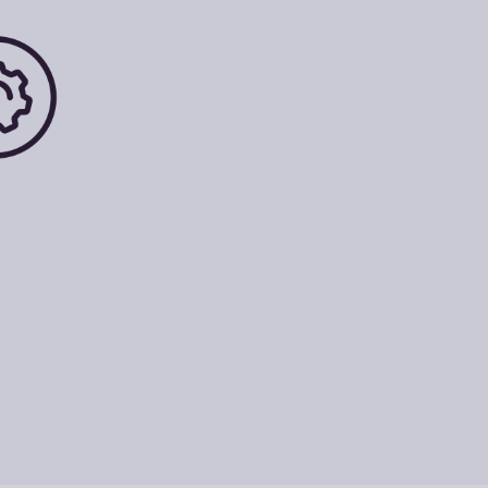
Kraanifiltrite
vahetusfiltrid
VALIGE
VAHETUSFILTRID