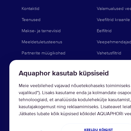
Kontaktid
Valamualused veef
Teenused
Veefiltrid kraanile
Makse- ja tarneviisid
Eelfiltrid
Meeldetuletusteenus
Veepehmendaja
Partnerite müügikohad
Vahetusfiltrid
Äri Aquaphoriga
Muud tooted
Aquaphor kasutab küpsiseid
Blog
Meie veebilehed vajavad nõuetekohaseks toimimiseks 
Tugi ja nõuanded
vajalikud“). Lisaks kasutame enda ja kolmandate osapoo
Bauhof kampaania
tehnoloogiaid, et analüüsida kodulehekülje kasutamist,
kasutajakogemust ning reklaamimiseks. Lisateavet leiat
Jätkates lubate kõik küpsised kõikidel AQUAPHORi veeb
Copyright © 2026 AQUAPHOR.
OÜ Aquaphor International - Tel: +372
KEELDU KÕIGIST