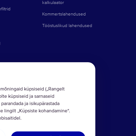
kalkulaator
iltrid
Kommertslahendused
Tööstuslikud lahendused
d
mõningaid küpsiseid („Rangelt
lte küpsiseid ja sarnaseid
 parandada ja isikupärastada
e lingilt „Küpsiste kohandamine“.
isaitidel.