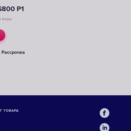
S800 P1
й воды
Рассрочка
Т ТОВАРА