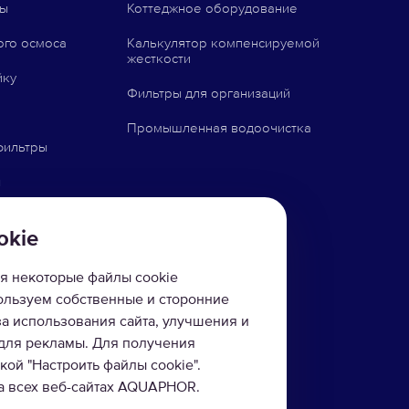
ны
Коттеджное оборудование
ого осмоса
Калькулятор компенсируемой
жесткости
йку
Фильтры для организаций
Промышленная водоочистка
фильтры
ы
и
okie
товары
я некоторые файлы cookie
пользуем собственные и сторонние
за использования сайта, улучшения и
 для рекламы. Для получения
ой "Настроить файлы cookie".
на всех веб-сайтах AQUAPHOR.