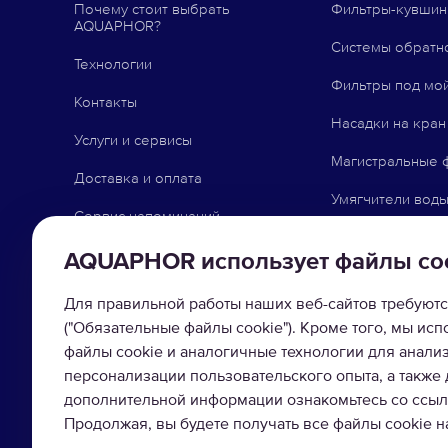
Почему стоит выбрать
Фильтры-кувши
AQUAPHOR?
Системы обратн
Технологии
Фильтры под мо
Контакты
Насадки на кран
Услуги и сервисы
Магистральные 
Доставка и оплата
Умягчители вод
Сервис напоминаний
Сменные модул
Точки продаж партнеров
AQUAPHOR использует файлы co
Сопутствующие 
Бизнес с AQUAPHOR
Для правильной работы наших веб-сайтов требуютс
("Обязательные файлы cookie"). Кроме того, мы ис
Блог
файлы cookie и аналогичные технологии для анали
Советы и помощь
персонализации пользовательского опыта, а также
дополнительной информации ознакомьтесь со ссылк
Акция с Bauhof
Продолжая, вы будете получать все файлы cookie 