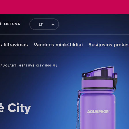
LIETUVA
LT
s filtravimas
Vandens minkštikliai
Susijusios prekė
TRUOJANTI GERTUVĖ CITY 500 ML
TRUOJANTI GERTUVĖ CITY 500 ML
TRUOJANTI GERTUVĖ CITY 500 ML
ė City
ė City
ė City