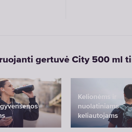
truojanti gertuvė City 500 ml t
Kelionėms ir
 gyvensenos
nuolatiniams
ms
keliautojams