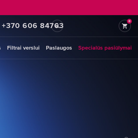
0
+370 606 84763
s
Filtrai verslui
Paslaugos
Specialūs pasiūlymai
Pirminių
filtrų
pakaitinės
kasetės
PASIRINKITE
PAKAITINES
KASETES