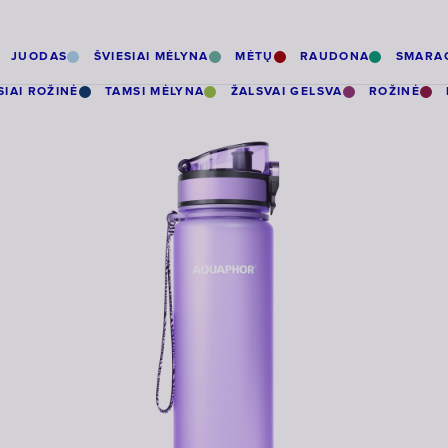
JUODAS
ŠVIESIAI MĖLYNA
MĖTŲ
RAUDONA
SMARA
SIAI ROŽINĖ
TAMSI MĖLYNA
ŽALSVAI GELSVA
ROŽINĖ