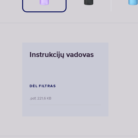
Levandos
Juodas
Šviesiai 
Instrukcijų vadovas
DĖL FILTRAS
.pdf, 221,6 KB