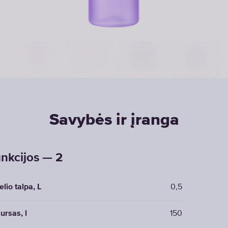
Savybės ir įranga
nkcijos — 2
elio talpa, L
0,5
ursas, l
150