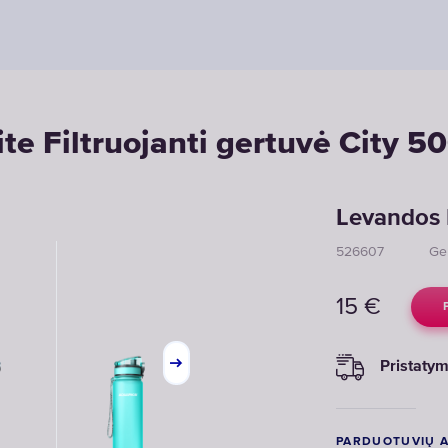
ite Filtruojanti gertuvė City 5
Levandos F
526607
Ge
15
€
Pristaty
PARDUOTUVIŲ 