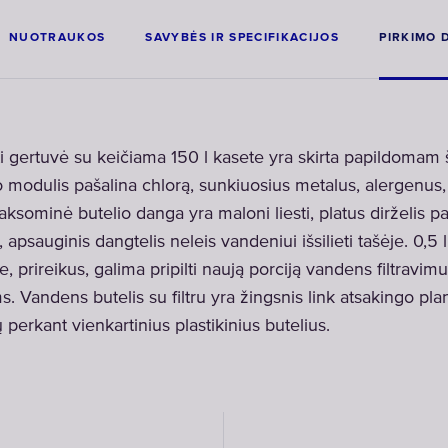
NUOTRAUKOS
SAVYBĖS IR SPECIFIKACIJOS
PIRKIMO
 gertuvė su keičiama 150 l kasete yra skirta papildomam 
o modulis pašalina chlorą, sunkiuosius metalus, alergenus
aksominė butelio danga yra maloni liesti, platus dirželis p
apsauginis dangtelis neleis vandeniui išsilieti tašėje. 0,5 l
je, prireikus, galima pripilti naują porciją vandens filtravi
. Vandens butelis su filtru yra žingsnis link atsakingo pla
 perkant vienkartinius plastikinius butelius.