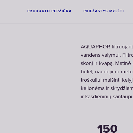
PRODUKTO PERŽIŪRA
PRIEŽASTYS MYLĖTI
AQUAPHOR filtruojanti
vandens valymui. Filtr
skonį ir kvapą. Matinė 
butelį naudojimo metu, 
troškuliui malšinti kely
kelionėms ir skrydžiams
ir kasdieninių santaupų
150