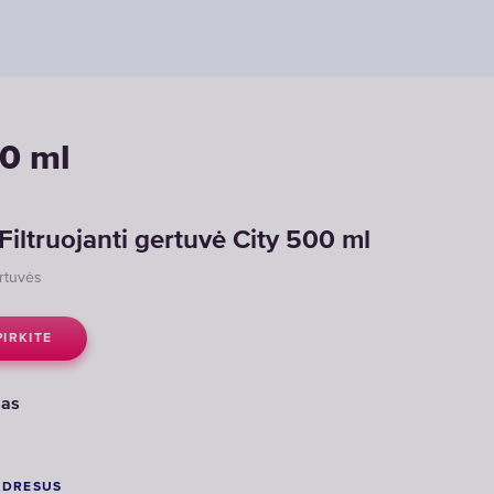
00 ml
iltruojanti gertuvė City 500 ml
rtuvės
PIRKITE
mas
ADRESUS