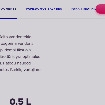
 DUOMENYS
PAPILDOMOS SAVYBĖS
PAKAITINIAI FILTRAI
šalto vandentekio
, pagerina vandens
apildomai fiksuoja
itro tūris yra optimalus
mui. Patogu naudoti
netos išteklių vartojimo
0,5 L