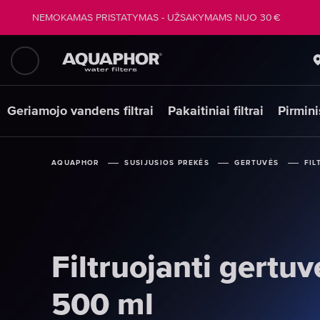
NEMOKAMAS PRISTATYMAS - UŽSAKYMAMS NUO 30 €
Geriamojo vandens filtrai
Pakaitiniai filtrai
Pirmini
AQUAPHOR
AQUAPHOR
AQUAPHOR
SUSIJUSIOS PREKĖS
SUSIJUSIOS PREKĖS
SUSIJUSIOS PREKĖS
GERTUVĖS
GERTUVĖS
GERTUVĖS
FIL
FIL
FIL
Filtruojanti gertuv
Filtruojanti gertuv
Filtruojanti gertuv
500 ml
500 ml
500 ml