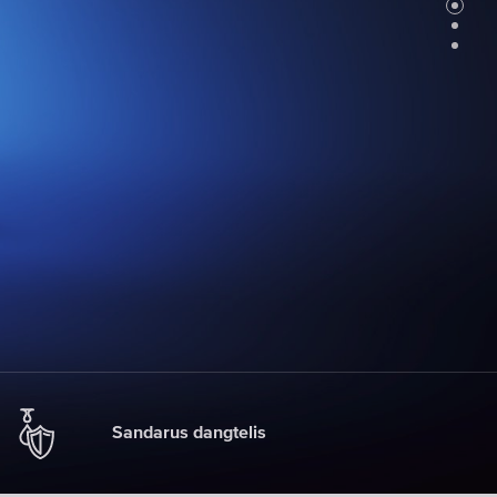
Čiaupo
filtrų
pakaitinės
kasetės
PASIRINKITE
PAKAITINES
KASETES
Sandarus dangtelis