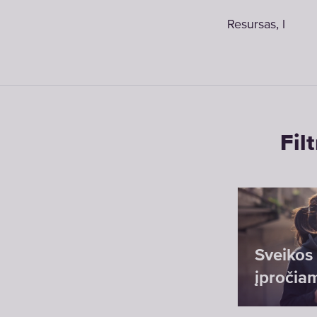
Resursas, l
Fil
Sveikos
įpročia