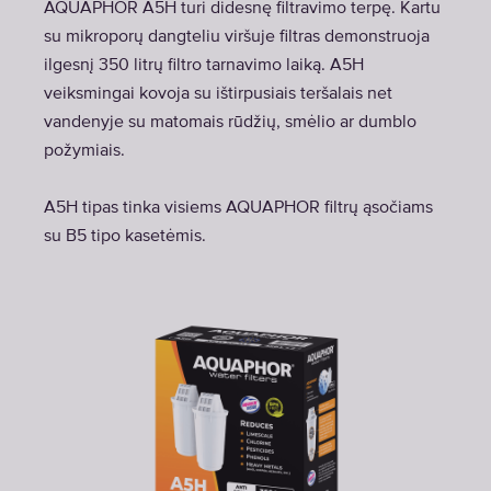
AQUAPHOR A5H turi didesnę filtravimo terpę. Kartu
su mikroporų dangteliu viršuje filtras demonstruoja
ilgesnį 350 litrų filtro tarnavimo laiką. A5H
veiksmingai kovoja su ištirpusiais teršalais net
vandenyje su matomais rūdžių, smėlio ar dumblo
požymiais.
A5H tipas tinka visiems AQUAPHOR filtrų ąsočiams
su B5 tipo kasetėmis.