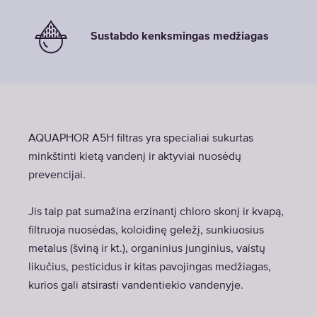
Sustabdo kenksmingas medžiagas
AQUAPHOR A5H filtras yra specialiai sukurtas
minkštinti kietą vandenį ir aktyviai nuosėdų
prevencijai.
Jis taip pat sumažina erzinantį chloro skonį ir kvapą,
filtruoja nuosėdas, koloidinę geležį, sunkiuosius
metalus (šviną ir kt.), organinius junginius, vaistų
likučius, pesticidus ir kitas pavojingas medžiagas,
kurios gali atsirasti vandentiekio vandenyje.