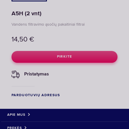
A5H (2 vnt)
Vandens filtravimo ąsočių pakaitiniai filtrai
14,50
€
PIRKITE
Pristatymas
PARDUOTUVIŲ ADRESUS
APIE MUS
PREKĖS