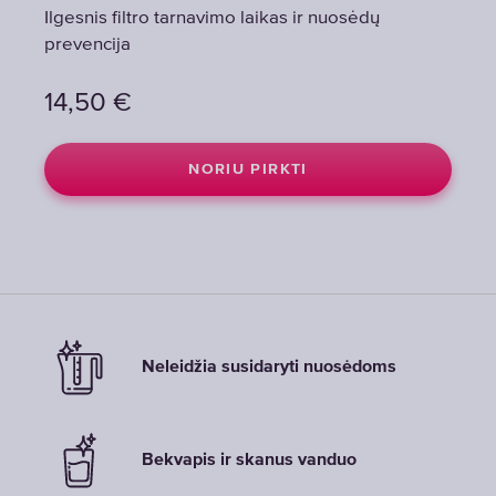
Ilgesnis filtro tarnavimo laikas ir nuosėdų
Ilgesnis filtro tarnavimo laikas ir nuosėdų
prevencija
prevencija
14,50
14,50
€
€
NORIU PIRKTI
NORIU PIRKTI
Neleidžia susidaryti nuosėdoms
Bekvapis ir skanus vanduo