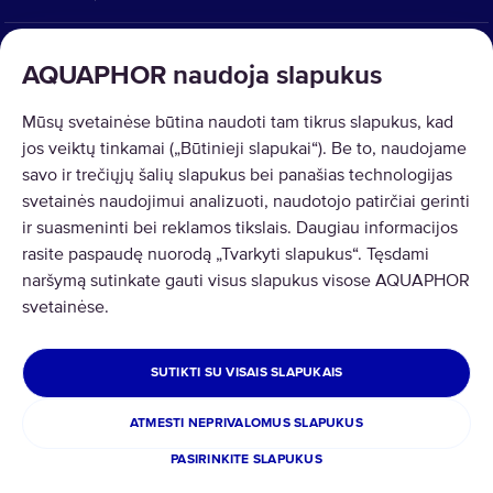
SPRENDIMAI
AQUAPHOR naudoja slapukus
PREKIŲ GRĄŽINIMAS
Mūsų svetainėse būtina naudoti tam tikrus slapukus, kad
jos veiktų tinkamai („Būtinieji slapukai“). Be to, naudojame
savo ir trečiųjų šalių slapukus bei panašias technologijas
svetainės naudojimui analizuoti, naudotojo patirčiai gerinti
ir suasmeninti bei reklamos tikslais. Daugiau informacijos
Copyright © 2026 AQUAPHOR.
rasite paspaudę nuorodą „Tvarkyti slapukus“. Tęsdami
AQUAPHOR International OÜ Tel: +370 606 84763 Email:
naršymą sutinkate gauti visus slapukus visose AQUAPHOR
parduotuve@aquaphor.com Adresas: Ukmergės g. 219, Business centre
svetainėse.
U219, 07156 Vilnius. Visos teisės saugomos.
LIETUVA
SUTIKTI SU VISAIS SLAPUKAIS
Privatumas ir slapukai
Taisyklės ir nuostatos
ATMESTI NEPRIVALOMUS SLAPUKUS
Prekių ir pinigų grąžinimas
PASIRINKITE SLAPUKUS
Slapukai