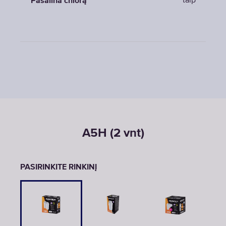
taip
Pašalina chlorą
A5H (2 vnt)
PASIRINKITE RINKINĮ