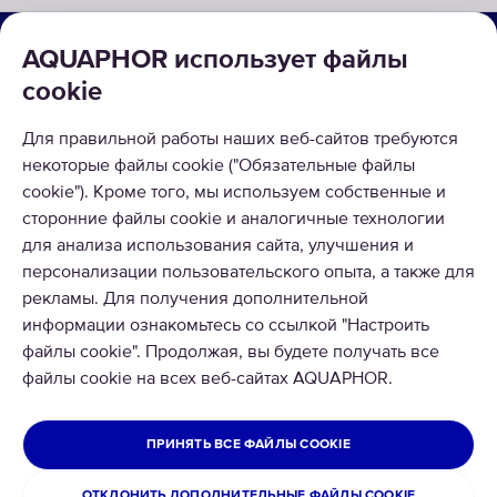
О КОМПАНИИ
AQUAPHOR использует файлы
cookie
КАТАЛОГ
РЕШЕНИЯ
Для правильной работы наших веб-сайтов требуются
некоторые файлы cookie ("Обязательные файлы
ВОЗВРАТ ТОВАРА
cookie"). Кроме того, мы используем собственные и
сторонние файлы cookie и аналогичные технологии
для анализа использования сайта, улучшения и
персонализации пользовательского опыта, а также для
рекламы. Для получения дополнительной
информации ознакомьтесь со ссылкой "Настроить
© 2026 Aquaphor International OÜ - Тел: +372 6002255 Email:
файлы cookie". Продолжая, вы будете получать все
pood@aquaphor.com Адрес: Katusepapi 44, 11412 Tallinn.
файлы cookie на всех веб-сайтах AQUAPHOR.
Все права защищены
ЭСТОНИЯ
ПРИНЯТЬ ВСЕ ФАЙЛЫ COOKIE
Политика конфиденциальности
Условия использования сайта
ОТКЛОНИТЬ ДОПОЛНИТЕЛЬНЫЕ ФАЙЛЫ COOKIE