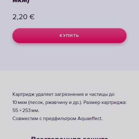
мкм)
мкм)
2,20
2,20
€
€
КУПИТЬ
КУПИТЬ
Картридж удаляет загрязнения и частицы до
10 мкм (песок, ржавчину и др.). Размер картриджа:
55 × 253 мм.
Совместим с предфильтром Aquaeffect.