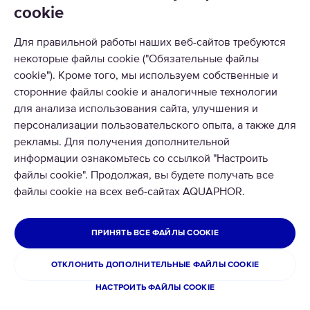
cookie
КАТАЛОГ
РЕШЕНИЯ
Для правильной работы наших веб-сайтов требуются
некоторые файлы cookie ("Обязательные файлы
ВОЗВРАТ ТОВАРА
cookie"). Кроме того, мы используем собственные и
сторонние файлы cookie и аналогичные технологии
для анализа использования сайта, улучшения и
персонализации пользовательского опыта, а также для
рекламы. Для получения дополнительной
информации ознакомьтесь со ссылкой "Настроить
© 2026 Aquaphor International OÜ - Тел: +372 6002255 Email:
файлы cookie". Продолжая, вы будете получать все
pood@aquaphor.com Адрес: Katusepapi 44, 11412 Tallinn.
файлы cookie на всех веб-сайтах AQUAPHOR.
Все права защищены
ЭСТОНИЯ
ПРИНЯТЬ ВСЕ ФАЙЛЫ COOKIE
Политика конфиденциальности
Условия использования сайта
ОТКЛОНИТЬ ДОПОЛНИТЕЛЬНЫЕ ФАЙЛЫ COOKIE
Возврат и обмен товара
НАСТРОИТЬ ФАЙЛЫ COOKIE
Cookies