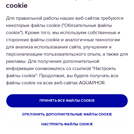
cookie
КАТАЛОГ
РЕШЕНИЯ
Для правильной работы наших веб-сайтов требуются
некоторые файлы cookie ("Обязательные файлы
ВОЗВРАТ ТОВАРА
cookie"). Кроме того, мы используем собственные и
сторонние файлы cookie и аналогичные технологии
для анализа использования сайта, улучшения и
персонализации пользовательского опыта, а также для
рекламы. Для получения дополнительной
информации ознакомьтесь со ссылкой "Настроить
© 2026 Aquaphor International OÜ - Тел: +372 6002255 Email:
файлы cookie". Продолжая, вы будете получать все
pood@aquaphor.com Адрес: Katusepapi 44, 11412 Tallinn.
файлы cookie на всех веб-сайтах AQUAPHOR.
Все права защищены
ЭСТОНИЯ
ПРИНЯТЬ ВСЕ ФАЙЛЫ COOKIE
Политика конфиденциальности
Условия использования сайта
ОТКЛОНИТЬ ДОПОЛНИТЕЛЬНЫЕ ФАЙЛЫ COOKIE
Возврат и обмен товара
НАСТРОИТЬ ФАЙЛЫ COOKIE
Cookies