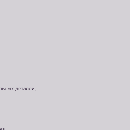
льных деталей,
ас
.