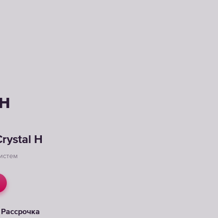
 H
rystal H
истем
Рассрочка