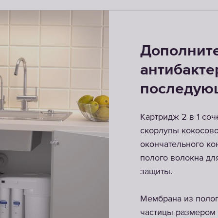
Дополнит
соса
антибакте
последую
в водопроводе:
ключение к
Картридж 2 в 1 соч
скорлупы кокосово
окончательного ко
полого волокна дл
защиты.
Мембрана из поло
частицы размером 