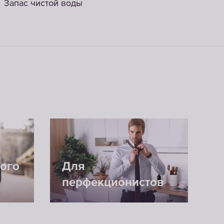
Запас чистой воды
вого
Для
перфекционистов