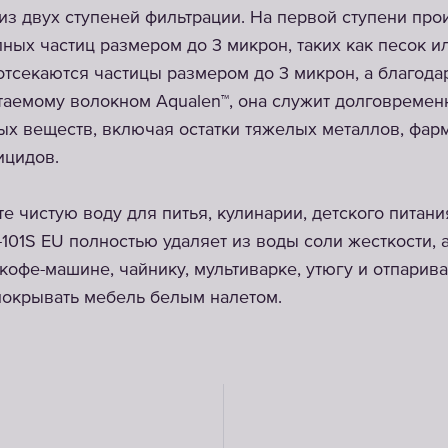
 из двух ступеней фильтрации. На первой ступени про
ных частиц размером до 3 микрон, таких как песок ил
отсекаются частицы размером до 3 микрон, а благод
таемому волокном Aqualen™, она служит долговремен
х веществ, включая остатки тяжелых металлов, фар
ицидов.
е чистую воду для питья, кулинарии, детского питан
-101S EU полностью удаляет из воды соли жесткости, 
кофе-машине, чайнику, мультиварке, утюгу и отпарив
покрывать мебель белым налетом.