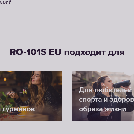
терий
RO-101S EU подходит для
Для любителей
спорта и здоро
 гурманов
образа жизни