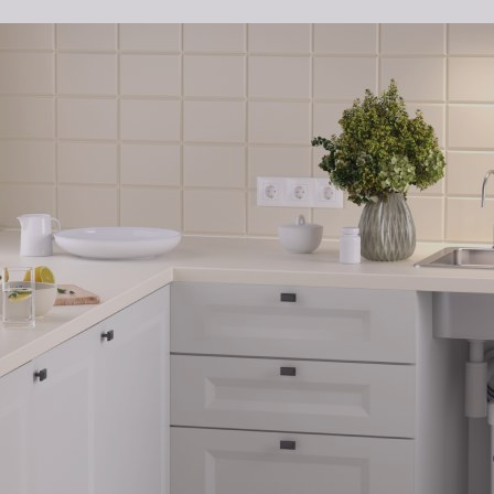
Эффективен при низком
давлении без электрона
Морион работает даже при низком давлении 
от 2 атмосфер. Дополнительный насос и под
электросети не требуется.