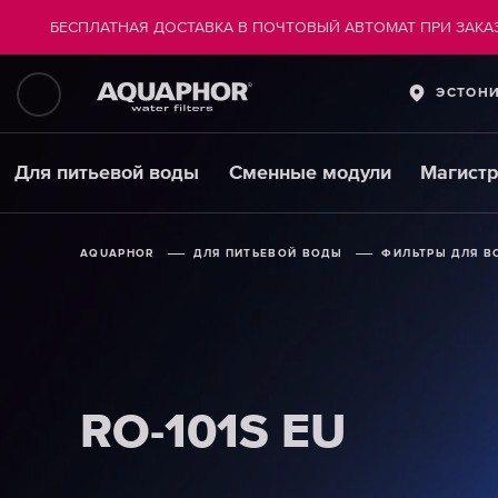
БЕСПЛАТНАЯ ДОСТАВКА В ПОЧТОВЫЙ АВТОМАТ ПРИ ЗАКАЗ
ЭСТОН
Для питьевой воды
Сменные модули
Магист
AQUAPHOR
AQUAPHOR
AQUAPHOR
ДЛЯ ПИТЬЕВОЙ ВОДЫ
ДЛЯ ПИТЬЕВОЙ ВОДЫ
ДЛЯ ПИТЬЕВОЙ ВОДЫ
ФИЛЬТРЫ ДЛЯ В
ФИЛЬТРЫ ДЛЯ В
ФИЛЬТРЫ ДЛЯ В
RO-101S EU
RO-101S EU
RO-101S EU