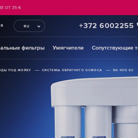
Е ОТ 35 €
+372 6002255
ИЯ
RU
ральные фильтры
Умягчители
Сопутствующие 
ОДЫ ПОД МОЙКУ
ОДЫ ПОД МОЙКУ
ОДЫ ПОД МОЙКУ
СИСТЕМЫ ОБРАТНОГО ОСМОСА
СИСТЕМЫ ОБРАТНОГО ОСМОСА
СИСТЕМЫ ОБРАТНОГО ОСМОСА
RO-101S EU
RO-101S EU
RO-101S EU