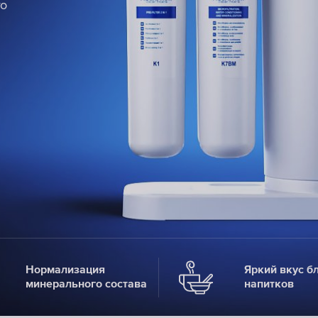
го
го
го
Е
Е
Е
Нормализация
Яркий вкус б
минерального состава
напитков