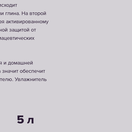
исходит
и глина. На второй
аря активированному
ной защитой от
мацевтических
ия и домашней
а значит обеспечит
ателю. Увлажнитель
5 л