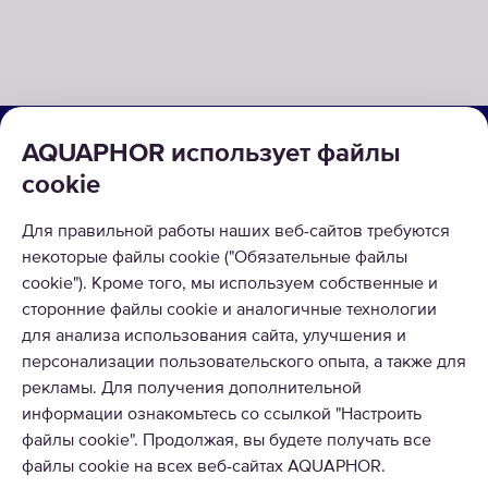
О КОМПАНИИ
AQUAPHOR использует файлы
cookie
КАТАЛОГ
Для правильной работы наших веб-сайтов требуются
РЕШЕНИЯ
некоторые файлы cookie ("Обязательные файлы
ВОЗВРАТ ТОВАРА
cookie"). Кроме того, мы используем собственные и
сторонние файлы cookie и аналогичные технологии
для анализа использования сайта, улучшения и
персонализации пользовательского опыта, а также для
рекламы. Для получения дополнительной
информации ознакомьтесь со ссылкой "Настроить
© 2026 Aquaphor International OÜ - Тел: +372 6002255 Email:
файлы cookie". Продолжая, вы будете получать все
pood@aquaphor.com Адрес: Katusepapi 44, 11412 Tallinn.
файлы cookie на всех веб-сайтах AQUAPHOR.
Все права защищены