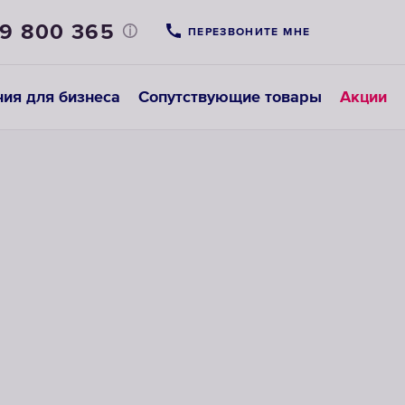
69 800 365
ПЕРЕЗВОНИТЕ МНЕ
ия для бизнеса
Сопутствующие товары
Акции
Фильтры-
Картриджи
насадки
для
на
предфильтров
кран
ВЫБРАТЬ
ВЫБРАТЬ
НАСАДКИ НА
СМЕННЫЕ
КРАН
МОДУЛИ