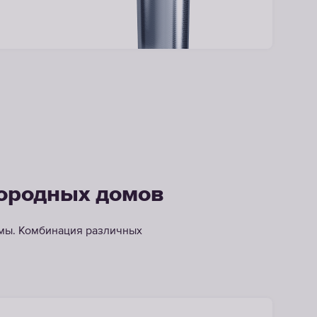
городных домов
емы. Комбинация различных