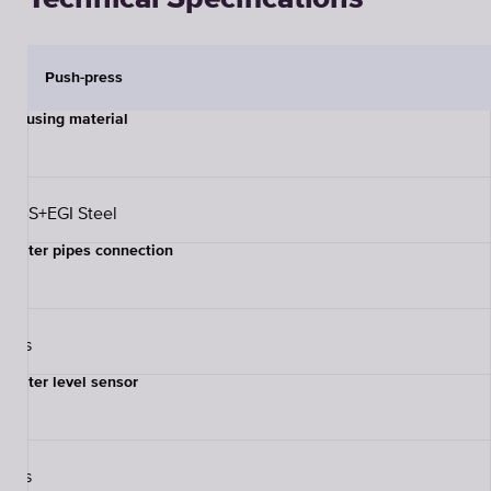
Push-press
Housing material
ABS+EGI Steel
Water pipes connection
Yes
Water level sensor
Yes