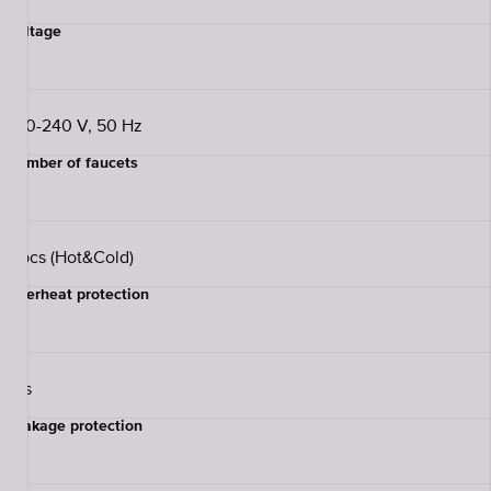
Voltage
220-240 V, 50 Hz
Number of faucets
2 pcs (Hot&Cold)
Overheat protection
Yes
Leakage protection