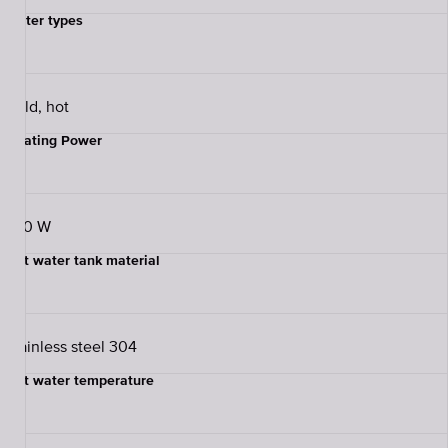
Water types
Cold, hot
Heating Power
420 W
Hot water tank material
Stainless steel 304
Hot water temperature