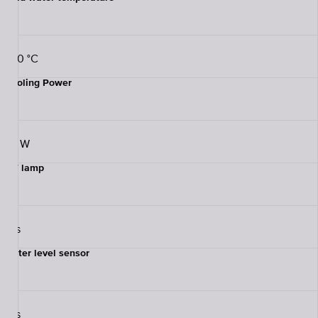
6-10 °C
Cooling Power
90 W
UV lamp
Yes
Water level sensor
Yes