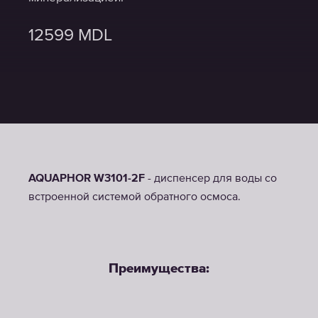
12599
12599
12599
MDL
MDL
MDL
AQUAPHOR W3101-2F
- диспенсер для воды со
встроенной системой обратного осмоса.
Преимущества: