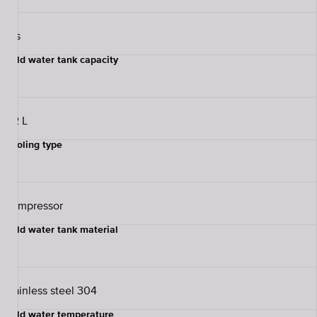
Yes
Cold water tank capacity
3.2 L
Cooling type
Compressor
Cold water tank material
Stainless steel 304
Cold water temperature