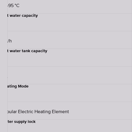
85-95 °C
Hot water capacity
5 L/h
Hot water tank capacity
2 L
Heating Mode
Tubular Electric Heating Element
Water supply lock