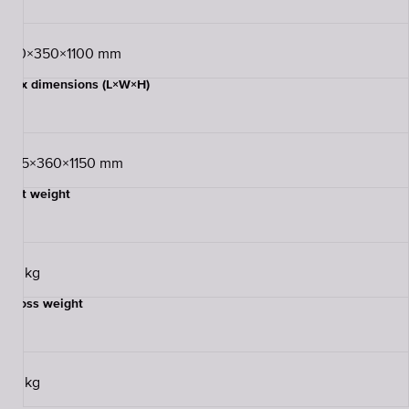
310×350×1100 mm
Box dimensions (L×W×H)
385×360×1150 mm
Net weight
22 kg
Gross weight
25 kg