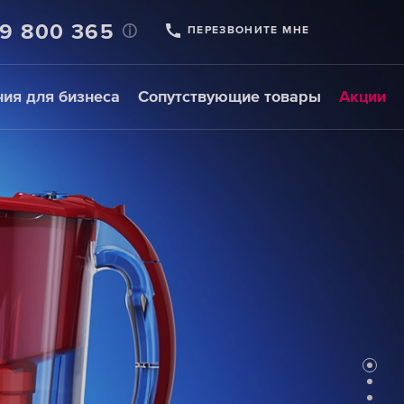
69 800 365
ПЕРЕЗВОНИТЕ МНЕ
ия для бизнеса
Сопутствующие товары
Акции
Фильтры-
Картриджи
насадки
для
на
предфильтров
кран
ВЫБРАТЬ
ВЫБРАТЬ
НАСАДКИ НА
СМЕННЫЕ
КРАН
МОДУЛИ