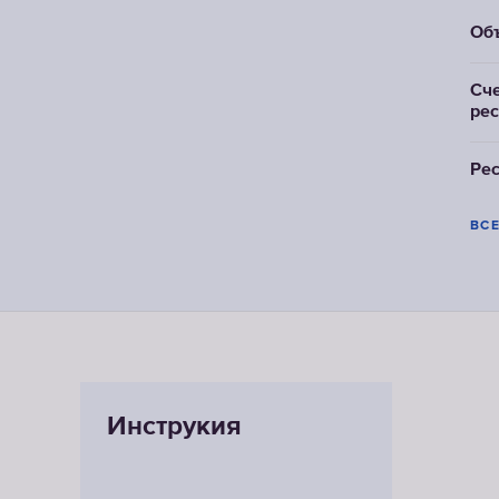
Объ
Сче
рес
Рес
ВС
Инструкия