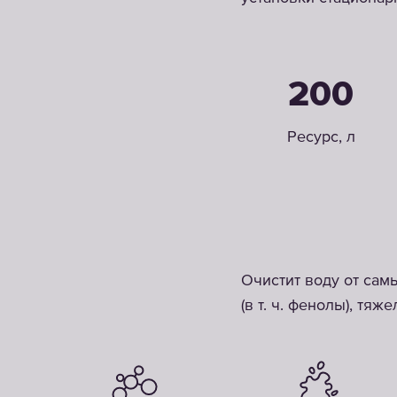
200
Ресурс, л
Очистит воду от сам
(в т. ч. фенолы), тя