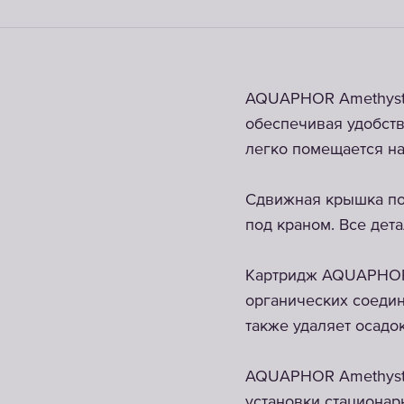
AQUAPHOR Amethyst 
обеспечивая удобст
легко помещается на
Сдвижная крышка по
под краном. Все дет
Картридж AQUAPHOR 
органических соеди
также удаляет осадо
AQUAPHOR Amethyst 
установки стационар