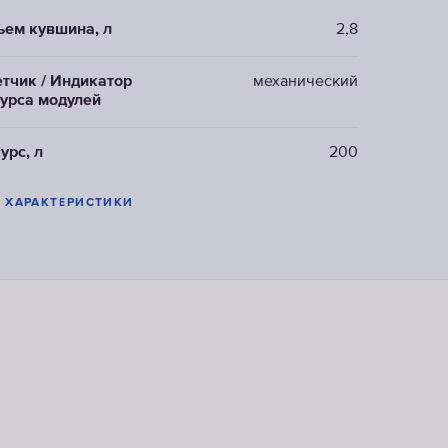
ем кувшина, л
2,8
тчик / Индикатор
механический
урса модулей
урс, л
200
Е ХАРАКТЕРИСТИКИ