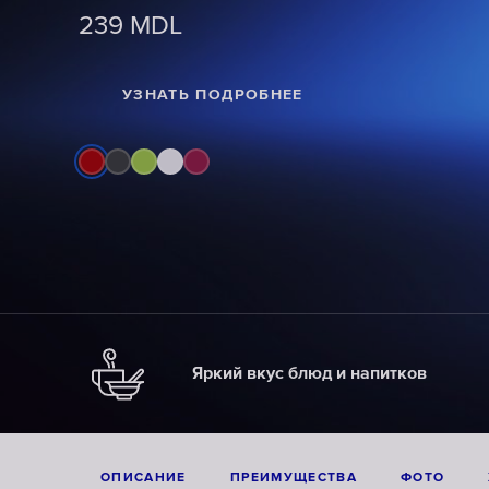
239
239
239
MDL
MDL
MDL
УЗНАТЬ ПОДРОБНЕЕ
УЗНАТЬ ПОДРОБНЕЕ
УЗНАТЬ ПОДРОБНЕЕ
Яркий вкус блюд и напитков
ОПИСАНИЕ
ПРЕИМУЩЕСТВА
ФОТО