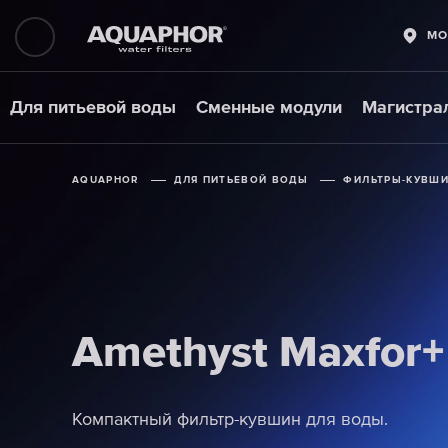
МО
Для питьевой воды
Сменные модули
Магистра
AQUAPHOR
AQUAPHOR
AQUAPHOR
ДЛЯ ПИТЬЕВОЙ ВОДЫ
ДЛЯ ПИТЬЕВОЙ ВОДЫ
ДЛЯ ПИТЬЕВОЙ ВОДЫ
ФИЛЬТРЫ-КУВШ
ФИЛЬТРЫ-КУВШ
ФИЛЬТРЫ-КУВШ
Amethyst Maxfor+
Amethyst Maxfor+
Amethyst Maxfor+
Компактный фильтр-кувшин для воды.
Компактный фильтр-кувшин для воды.
Компактный фильтр-кувшин для воды.