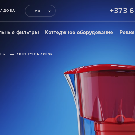
+373 
ЛДОВА
RU
льные фильтры
Коттеджное оборудование
Решен
ИНЫ
ИНЫ
ИНЫ
AMETHYST MAXFOR+
AMETHYST MAXFOR+
AMETHYST MAXFOR+