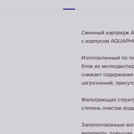
Сменный картридж A
с корпусом AQUAPHOR
Изготовленный по те
блок из мелкодиспер
снижает содержание 
загрязнений, присут
Фильтрующая структ
степень очистки вод
Запатентованные во
материалу, повышая 