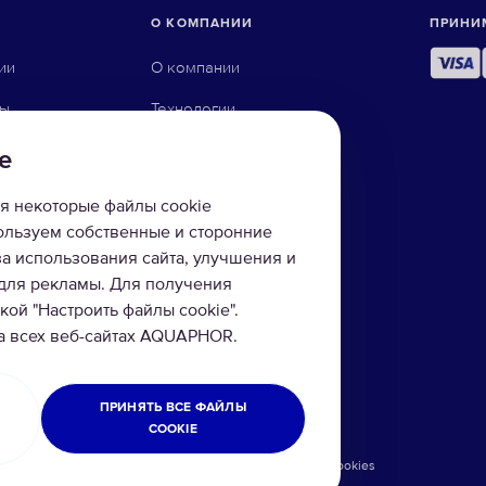
О КОМПАНИИ
ПРИНИ
ии
О компании
ны
Технологии
ого осмоса
Где купить
e
йку
я некоторые файлы cookie
пользуем собственные и сторонние
за использования сайта, улучшения и
фильтры
 для рекламы. Для получения
ой "Настроить файлы cookie".
ы
на всех веб-сайтах AQUAPHOR.
и
ПРИНЯТЬ ВСЕ ФАЙЛЫ
COOKIE
литика конфиденциальности
Возврат товара
Cookies