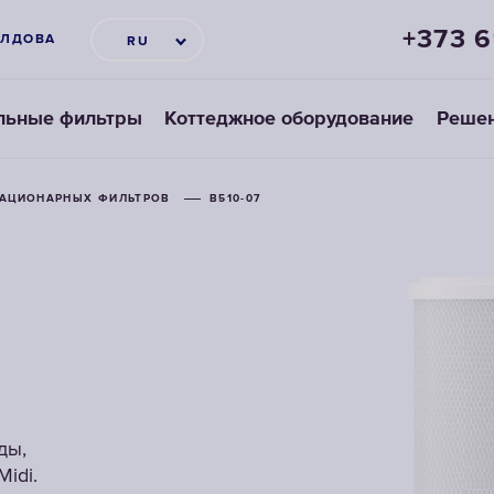
+373 
ЛДОВА
RU
льные фильтры
Коттеджное оборудование
Решен
ТАЦИОНАРНЫХ ФИЛЬТРОВ
ТАЦИОНАРНЫХ ФИЛЬТРОВ
B510-07
B510-07
ды,
ды,
idi.
idi.