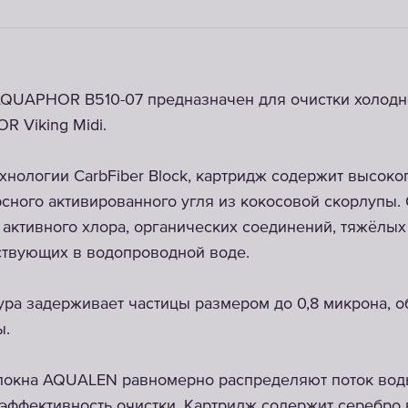
QUAPHOR B510-07 предназначен для очистки холодн
 Viking Midi.
хнологии CarbFiber Block, картридж содержит высок
сного активированного угля из кокосовой скорлупы.
активного хлора, органических соединений, тяжёлых
ствующих в водопроводной воде.
ура задерживает частицы размером до 0,8 микрона, 
ы.
локна AQUALEN равномерно распределяют поток во
эффективность очистки. Картридж содержит серебро 