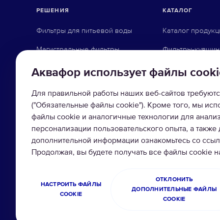
РЕШЕНИЯ
КАТАЛОГ
Фильтры для питьевой воды
Каталог продукц
Магистральные фильтры
Фильтры-кувши
Фильтры для организаций
Системы обратн
Аквафор использует файлы сooki
Промышленная водоочистка
Фильтры под мо
Для правильной работы наших веб-сайтов требуютс
Насадки на кран
("Обязательные файлы cookie"). Кроме того, мы ис
файлы cookie и аналогичные технологии для анали
Магистральные 
персонализации пользовательского опыта, а также
дополнительной информации ознакомьтесь со ссылк
Умягчители вод
Продолжая, вы будете получать все файлы cookie 
Сменные модул
ОТКЛОНИТЬ
НАСТРОИТЬ ФАЙЛЫ
ДОПОЛНИТЕЛЬНЫЕ ФАЙЛЫ
COOKIE
COOKIE
© 2026 ООО Аквафор
Правила сайта и по
Все права защищены