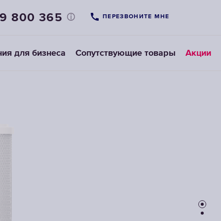
69 800 365
ПЕРЕЗВОНИТЕ МНЕ
ия для бизнеса
Сопутствующие товары
Акции
Фильтры-
Картриджи
насадки
для
на
предфильтров
кран
ВЫБРАТЬ
ВЫБРАТЬ
НАСАДКИ НА
СМЕННЫЕ
КРАН
МОДУЛИ