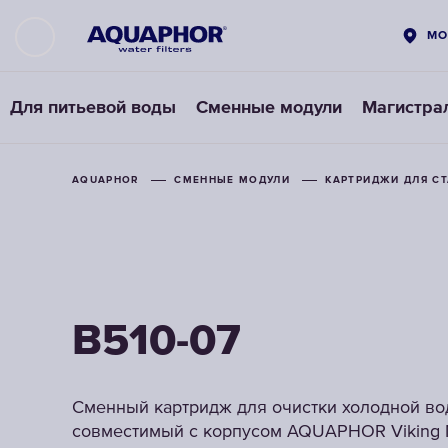
МО
Для питьевой воды
Сменные модули
Магистра
AQUAPHOR
AQUAPHOR
СМЕННЫЕ МОДУЛИ
СМЕННЫЕ МОДУЛИ
КАРТРИДЖИ ДЛЯ С
КАРТРИДЖИ ДЛЯ С
B510-07
B510-07
Сменный картридж для очистки холодной во
Сменный картридж для очистки холодной во
совместимый с корпусом AQUAPHOR Viking M
совместимый с корпусом AQUAPHOR Viking M