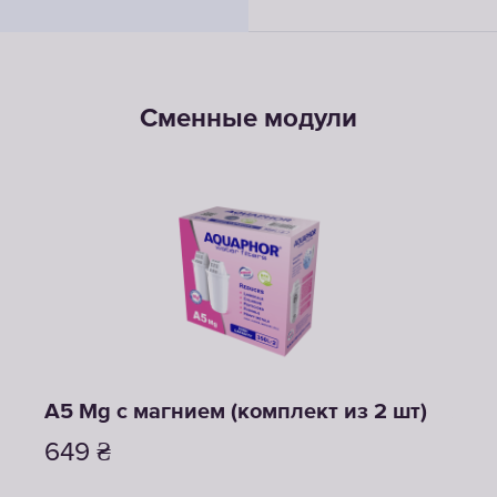
Сменные модули
A5 Mg с магнием (комплект из 2 шт)
A5 
649
₴
42