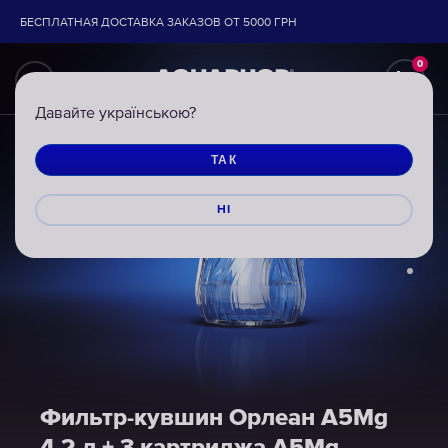
БЕСПЛАТНАЯ ДОСТАВКА ЗАКАЗОВ ОТ 5000 ГРН
0
Давайте українською?
ТАК
НІ
Фильтр-кувшин Орлеан А5Mg
Фильтр-кувшин Орлеан А5Mg
Фильтр-кувшин Орлеан А5Mg