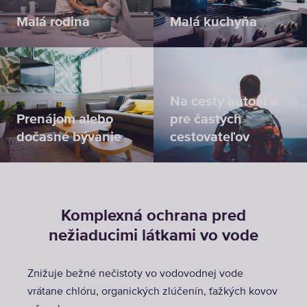
Malá rodina
Malá kuchyňa
Na cesty autom a
Prenájom alebo
pre častých
dočasné bývanie
cestovateľov
Komplexná ochrana pred
nežiaducimi látkami vo vode
Znižuje bežné nečistoty vo vodovodnej vode
vrátane chlóru, organických zlúčenín, ťažkých kovov