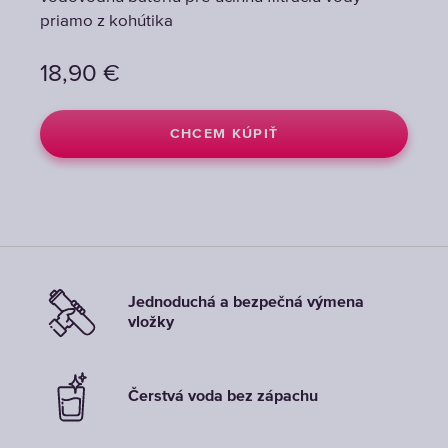
priamo z kohútika
priamo z kohútika
priamo z kohútika
18,90
18,90
18,90
€
€
€
CHCEM KÚPIŤ
CHCEM KÚPIŤ
CHCEM KÚPIŤ
Jednoduchá a bezpečná výmena
vložky
Čerstvá voda bez zápachu