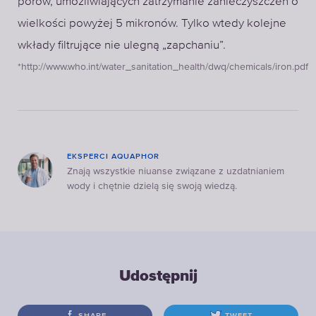
porów, umożliwiających zatrzymanie zanieczyszczeń o
wielkości powyżej 5 mikronów. Tylko wtedy kolejne
wkłady filtrujące nie ulegną „zapchaniu”.
*http://www.who.int/water_sanitation_health/dwq/chemicals/iron.pdf
EKSPERCI AQUAPHOR
Znają wszystkie niuanse związane z uzdatnianiem
wody i chętnie dzielą się swoją wiedzą.
Udostępnij
SHARE
TWEET