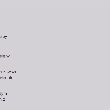
 aby
 się w
em zawsze
owiednio
szym
h z