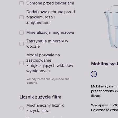
Ochrona przed bakteriami
Dodatkowa ochrona przed
piaskiem, rdzą i
zmętnieniem
Mineralizacja magnezowa
Zatrzymuje minerały w
wodzie
Model pozwala na
zastosowanie
Mobilny sys
zmiękczających wkładów
wymiennych
Wkłady zamienne są kupowane
osobno
Mobilny system 
przeznaczony d
Licznik zużycia filtra
filtracji
Mechaniczny licznik
Wydajność : 500
Pojemność dzbank
zużycia filtra