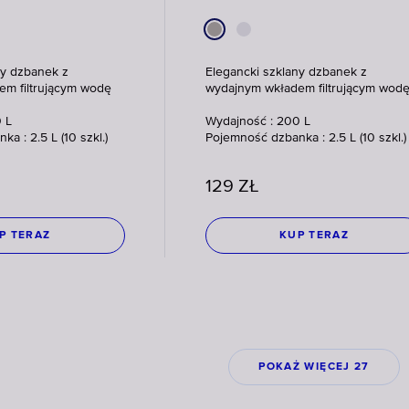
ny dzbanek z
Elegancki szklany dzbanek z
m filtrującym wodę
wydajnym wkładem filtrującym wod
 L
Wydajność : 200 L
a : 2.5 L (10 szkl.)
Pojemność dzbanka : 2.5 L (10 szkl.)
129
ZŁ
P TERAZ
KUP TERAZ
POKAŻ WIĘCEJ 27