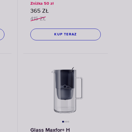
Zniżka
50
zł
365
ZŁ
415
ZŁ
KUP TERAZ
Glass Maxfor+ H