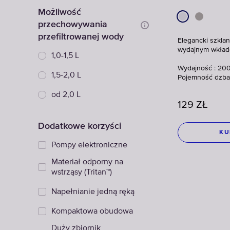
Możliwość
przechowywania
przefiltrowanej wody
Elegancki szkla
wydajnym wkłade
1,0-1,5 L
Wydajność : 200
1,5-2,0 L
Pojemność dzbank
od 2,0 L
129
ZŁ
Dodatkowe korzyści
KU
Pompy elektroniczne
Materiał odporny na
wstrząsy (Tritan™)
Napełnianie jedną ręką
Kompaktowa obudowa
Duży zbiornik