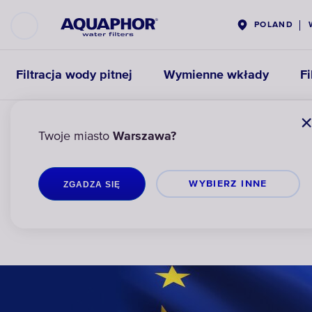
POLAND
Filtracja wody pitnej
Wymienne wkłady
Fi
Twoje miasto
Warszawa?
AQUAPHOR
FILTRACJA WODY PITNEJ
DZBANKI FILTRUJĄCE
WYBIERZ INNЕ
ZGADZA SIĘ