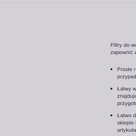
Filtry do 
zapewnić w
Proste r
przypad
Łatwy w
znajduje
przygot
Łatwo d
sklepie
artykuł