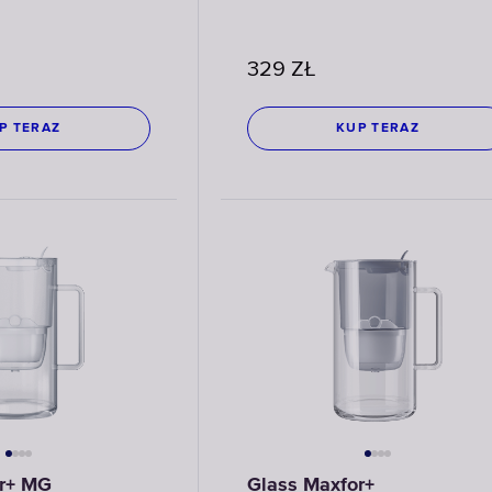
329
ZŁ
P TERAZ
KUP TERAZ
or+ MG
Glass Maxfor+