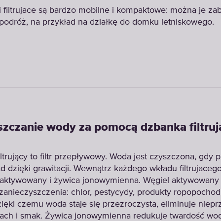
 filtrujace są bardzo mobilne i kompaktowe: można je za
podróż, na przykład na działkę do domku letniskowego.
zczanie wody za pomocą dzbanka filtru
ltrujący to filtr przepływowy. Woda jest czyszczona, gdy 
d dzięki grawitacji. Wewnątrz każdego wkładu filtrujaceg
l aktywowany i żywica jonowymienna. Węgiel aktywowany
zanieczyszczenia: chlor, pestycydy, produkty ropopochod
zięki czemu woda staje się przezroczysta, eliminuje niep
ach i smak. Żywica jonowymienna redukuje twardość wod