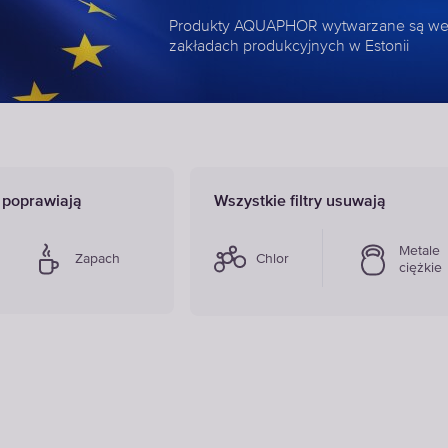
Produkty AQUAPHOR wytwarzane są we
zakładach produkcyjnych w Estonii
y poprawiają
Wszystkie filtry usuwają
Metale
Zapach
Chlor
ciężkie