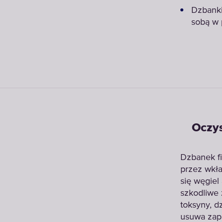
Dzbanki
sobą w 
Oczys
Dzbanek fi
przez wkła
się węgie
szkodliwe 
toksyny, d
usuwa zap