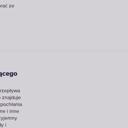
brać ze
jącego
przepływa
o znajduje
 pochłania
ne i inne
rzyjemny
y i