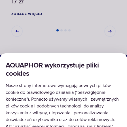
17
zł
16
z
ZOBACZ WIĘCEJ
ZOBA
ROZWIĄZANIA
AQUAPHOR wykorzystuje pliki
cookies
PRODUKTY
Nasze strony internetowe wymagają pewnych plików
O NAS
cookie do prawidłowego działania ("bezwzględnie
konieczne"). Ponadto używamy własnych i zewnętrznych
plików cookie i podobnych technologii do analizy
korzystania z witryny, ulepszania i personalizowania
doświadczeń użytkownika oraz do celów reklamowych.
Aby uzyskać więcej informacji, zapoznaj się z linkiem"