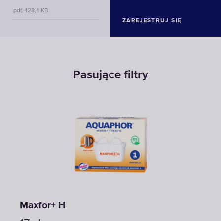
.pdf, 428,4 KB
ZAREJESTRUJ SIĘ
Pasujące filtry
Maxfor+ H
Max