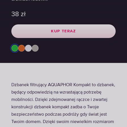
38
38
38
zł
zł
zł
KUP TERAZ
KUP TERAZ
KUP TERAZ
Dzbanek filtrujący AQUAPHOR Kompakt to dzbanek,
będący odpowiedzią na wzrastającą potrzebę
mobilności. Dzięki zdejmowanej rączce i zwartej
konstrukcji dzbanek kompakt zadba o Twoje
bezpieczeństwo podczas podróży gdy świat jest
Twoim domem. Dzięki swoim niewielkim rozmiarom