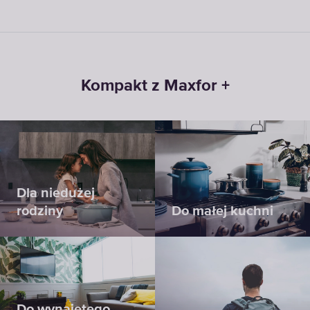
Kompakt z Maxfor +
Dla niedużej
rodziny
Do małej kuchni
Do wynajętego