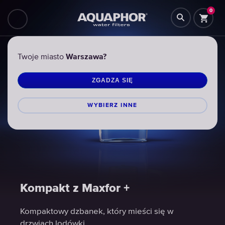
0
Twoje miasto
Warszawa?
ZGADZA SIĘ
WYBIERZ INNЕ
Kompakt z Maxfor +
Kompakt z Maxfor +
Kompakt z Maxfor +
Kompaktowy dzbanek, który mieści się w
Kompaktowy dzbanek, który mieści się w
Kompaktowy dzbanek, który mieści się w
drzwiach lodówki
drzwiach lodówki
drzwiach lodówki