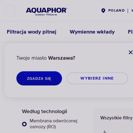
POLAND
Filtracja wody pitnej
Wymienne wkłady
Fi
Twoje miasto
Warszawa?
AQUAPHOR
FILTRACJA WODY PITNEJ
FILTRY DO WODY POD ZL
WYBIERZ INNЕ
ZGADZA SIĘ
Według technologii
Wszystkie filtr
Membrana odwróconej
osmozy (RO)