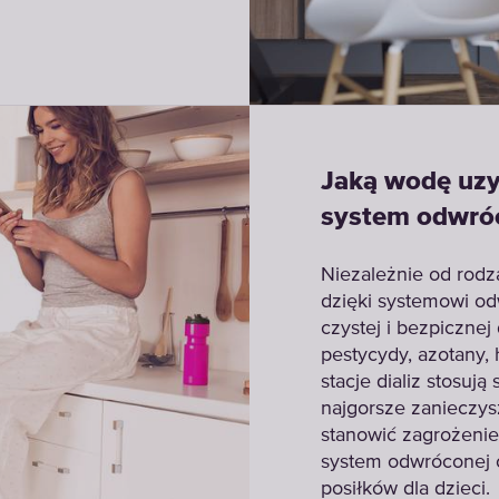
Jaką wodę uzy
system odwró
Niezależnie od rodz
dzięki systemowi od
czystej i bezpiczne
pestycydy, azotany, h
stacje dializ stosu
najgorsze zanieczys
stanowić zagrożenie
system odwróconej 
posiłków dla dzieci.