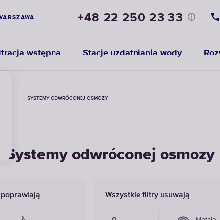
+48 22 250 23 33
WARSZAWA
ltracja wstępna
Stacje uzdatniania wody
Roz
EWEM
SYSTEMY ODWRÓCONEJ OSMOZY
Systemy odwróconej osmozy
y poprawiają
Wszystkie filtry usuwają
Metale