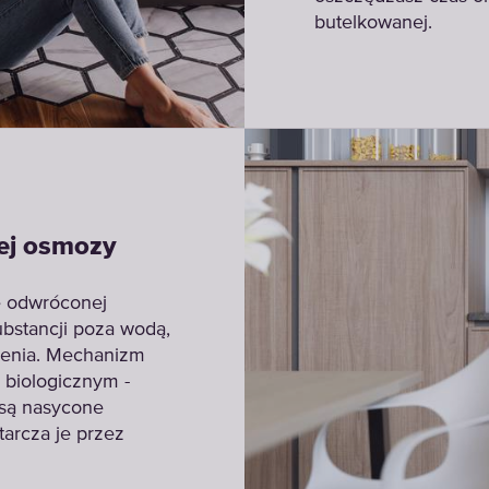
butelkowanej.
ej osmozy
ę odwróconej
bstancji poza wodą,
zenia. Mechanizm
 biologicznym -
i są nasycone
tarcza je przez