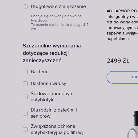
Długotrwałe zmiękczanie
AQUAPHOR RO-
Nadaje się do wody o dowolnej
inteligentny i w
twardości
filtr do wody o
Tworzenie się kamienia w ciągu 3-7
innowacyjnym zb
dni
zapewnia wyjąt
napełnianie.
Szczególne wymagania
dotyczące redukcji
zanieczyszczeń
2499
ZŁ
Bakterie
KU
Bakterie i wirusy
Śladowe hormony i
antybiotyki
Dla rodzin z dziećmi i
seniorów
Zwiększona ochrona
antybakteryjna po filtracji