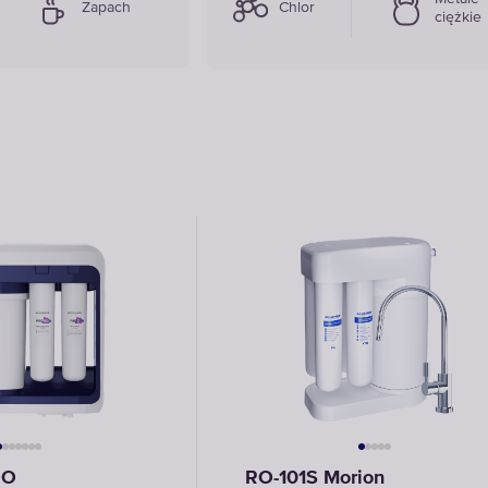
Zapach
Chlor
ciężkie
RO
RO-101S Morion