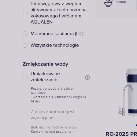
Smak
Blok węglowy z węglem
aktywnym z łupin orzecha
kokosowego i włóknem
AQUALEN
Membrana kapilarna (HF)
Wszystkie technologie
Zmiękczanie wody
Umiarkowane
zmiękczanie
Pasuje do wody o średniej
twardości
Tworzenie się kamienia w ciągu 10-
14 dni
Zmiękczanie nie jest
wymagane
Brak nadmiernych minerałów
Kamień nie jest problemem
RO-202S P