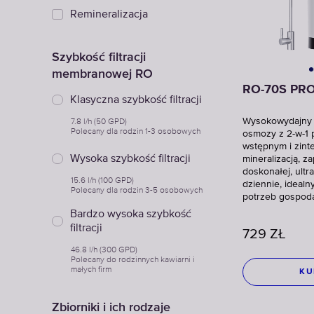
Remineralizacja
Szybkość filtracji
membranowej RO
RO-70S PR
Klasyczna szybkość filtracji
7.8 l/h (50 GPD)
Wysokowydajny 
Polecany dla rodzin 1-3 osobowych
osmozy z 2-w-1 
wstępnym i zin
Wysoka szybkość filtracji
mineralizacją, z
doskonałej, ultr
15.6 l/h (100 GPD)
dziennie, idealn
Polecany dla rodzin 3-5 osobowych
potrzeb gospod
Bardzo wysoka szybkość
filtracji
729
ZŁ
46.8 l/h (300 GPD)
Polecany do rodzinnych kawiarni i
małych firm
KU
Zbiorniki i ich rodzaje