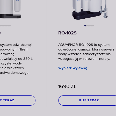
O
RO-102S
system odwróconej
AQUAPHOR RO-102S to system
podwójnym filtrem
odwróconej osmozy, który usuwa z
tegrowaną
wody wszelkie zanieczyszczenia i
apewniający do 380 L
wzbogaca ją w zdrowe minerały.
a czystej wody
y dla większych
Wybierz wylewkę
arstwa domowego.
1690
ZŁ
P TERAZ
KUP TERAZ