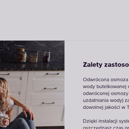
Zalety zastos
Odwrócona osmoza j
wody butelkowanej 
odwróconej osmozy 
uzdatniania wody) 
dowolnej jakości w
Dzięki instalacji 
oszczędzasz czas o