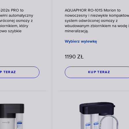
202s PRO to
AQUAPHOR RO-101S Morion to
 pełni automatyczny
nowoczesny i niezwykle kompakto
dwróconej osmozy z
system odwróconej osmozy z
iornikiem, który
wbudowanym zbiornikiem na wodę 
kowo szybkie
mineralizacją.
Wybierz wylewkę
1190
ZŁ
P TERAZ
KUP TERAZ