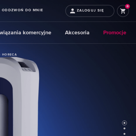
0
ODDZWOŃ DO MNIE
ZALOGUJ SIĘ
wiązania komercyjne
Akcesoria
Promocje
- HORECA
- HORECA
- HORECA
Filtry
Wkłady
Produkty
nakranowe
do
powiązane
filtrów
wstępnych
WYBIERZ
WYBIERZ FILTR
WKŁADY
WYBIERZ
NAKRANOWY
FILTRUJACE
PRODUKTY