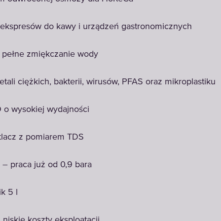
ekspresów do kawy i urządzeń gastronomicznych
i pełne zmiękczanie wody
ali ciężkich, bakterii, wirusów, PFAS oraz mikroplastiku
o wysokiej wydajności
etlacz z pomiarem TDS
 praca już od 0,9 bara
k 5 l
niskie koszty eksploatacji