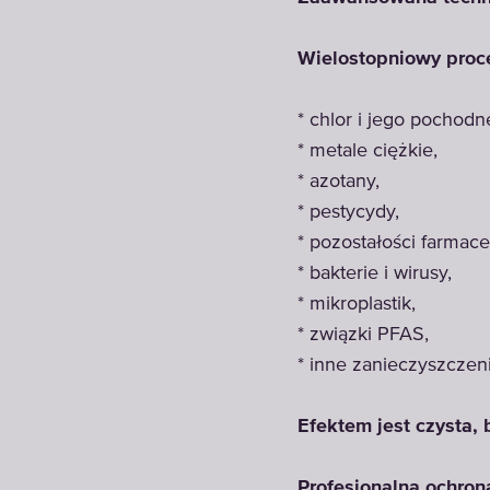
Wielostopniowy proces
* chlor i jego pochodn
* metale ciężkie,
* azotany,
* pestycydy,
* pozostałości farmac
* bakterie i wirusy,
* mikroplastik,
* związki PFAS,
* inne zanieczyszczen
Efektem jest czysta,
Profesjonalna ochro