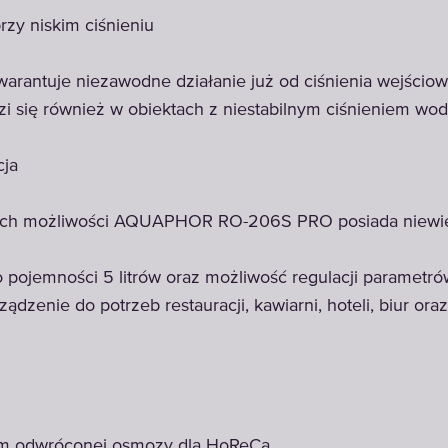
rzy niskim ciśnieniu
ntuje niezawodne działanie już od ciśnienia wejściowe
 się również w obiektach z niestabilnym ciśnieniem wod
cja
ych możliwości AQUAPHOR RO-206S PRO posiada niewiel
pojemności 5 litrów oraz możliwość regulacji parametr
ądzenie do potrzeb restauracji, kawiarni, hoteli, biur or
em odwróconej osmozy dla HoReCa