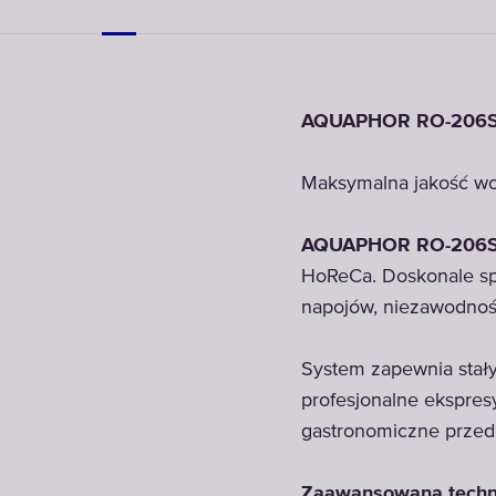
AQUAPHOR RO-206
Maksymalna jakość wod
AQUAPHOR RO-206
HoReCa. Doskonale sp
napojów, niezawodność
System zapewnia stały
profesjonalne ekspres
gastronomiczne przed
Zaawansowana technol