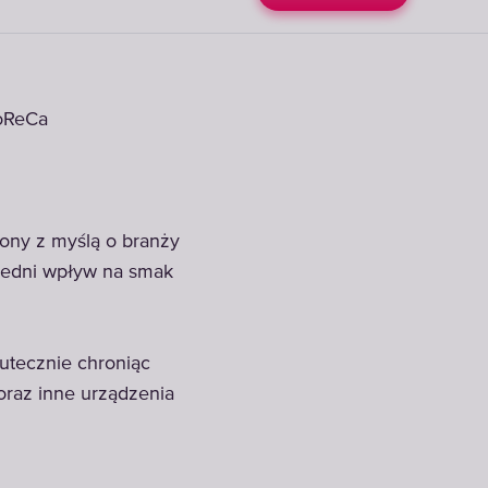
HoReCa
ny z myślą o branży
redni wpływ na smak
utecznie chroniąc
oraz inne urządzenia