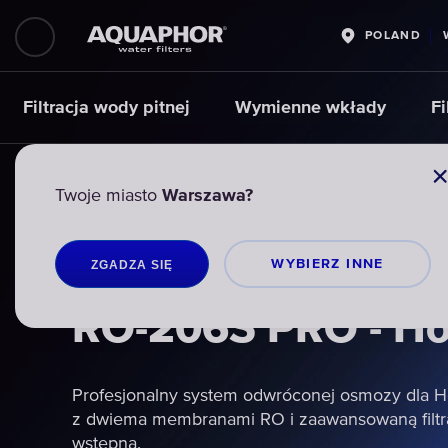
POLAND
Filtracja wody pitnej
Wymienne wkłady
Fi
AQUAPHOR
AQUAPHOR
AQUAPHOR
FILTRACJA WODY PITNEJ
FILTRACJA WODY PITNEJ
FILTRACJA WODY PITNEJ
FILTRY DO WO
FILTRY DO WO
FILTRY DO WO
Twoje miasto
Warszawa?
WYBIERZ INNЕ
ZGADZA SIĘ
RO-206S PRO - H
RO-206S PRO - H
RO-206S PRO - H
Profesjonalny system odwróconej osmozy dla 
Profesjonalny system odwróconej osmozy dla 
Profesjonalny system odwróconej osmozy dla 
z dwiema membranami RO i zaawansowaną filtr
z dwiema membranami RO i zaawansowaną filtr
z dwiema membranami RO i zaawansowaną filtr
wstępną.
wstępną.
wstępną.