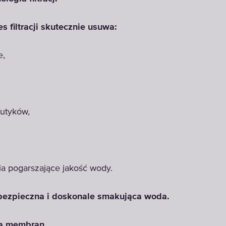
 filtracji skutecznie usuwa:
e,
eutyków,
ia pogarszające jakość wody.
 bezpieczna i doskonale smakująca woda.
na membran