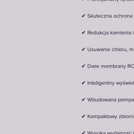
✔ Skuteczna ochrona 
✔ Redukcja kamienia 
✔ Usuwanie chloru, met
✔ Dwie membrany RO 
✔ Inteligentny wyświ
✔ Wbudowana pompa –
✔ Kompaktowy zbiorni
✔ Wysoka wydajność i 