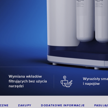
Wymiana wkładów
Wyrazisty sm
filtrujących bez użycia
i napojów
narzędzi
ICZNE
ZAKUPY
DODATKOWE INFORMACJE
PASUJĄC