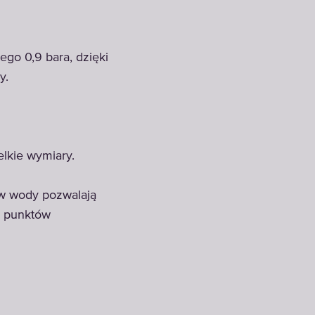
go 0,9 bara, dzięki
y.
kie wymiary.
ów wody pozwalają
az punktów