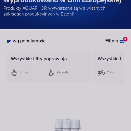
Wyprodukowano w Unii Europejskiej
Produkty AQUAPHOR wytwarzane są we własnych
zakładach produkcyjnych w Estonii
0
wg popularności
Filters
Wszystkie filtry poprawiają
Wszystkie filtr
Smak
Zapach
Chlor