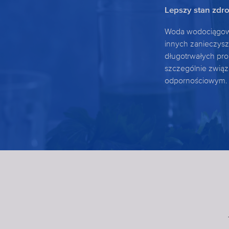
Lepszy stan zdr
Woda wodociągowa
innych zanieczys
długotrwałych pr
szczególnie zwią
odpornościowym.