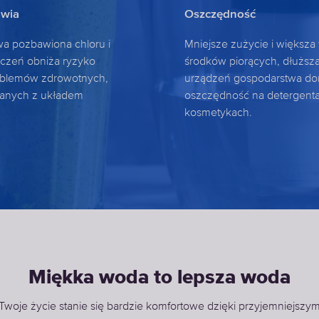
owia
Oszczędność
 pozbawiona chloru i
Mniejsze zużycie i większa
zczeń obniża ryzyko
środków piorących, dłuższ
oblemów zdrowotnych,
urządzeń gospodarstwa d
zanych z układem
oszczędność na detergenta
kosmetykach.
Miękka woda to lepsza woda
Twoje życie stanie się bardzie komfortowe dzięki przyjemniejszy