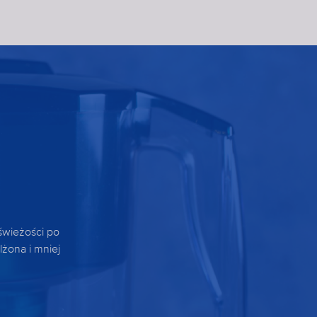
świeżości po
lżona i mniej