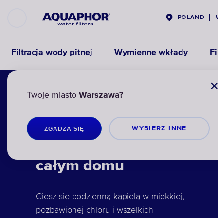
POLAND
Filtracja wody pitnej
Wymienne wkłady
Fi
Twoje miasto
Warszawa?
Filtry do oczyszczania i
WYBIERZ INNЕ
ZGADZA SIĘ
zmiękczania wody w
całym domu
Ciesz się codzienną kąpielą w miękkiej,
pozbawionej chloru i wszelkich