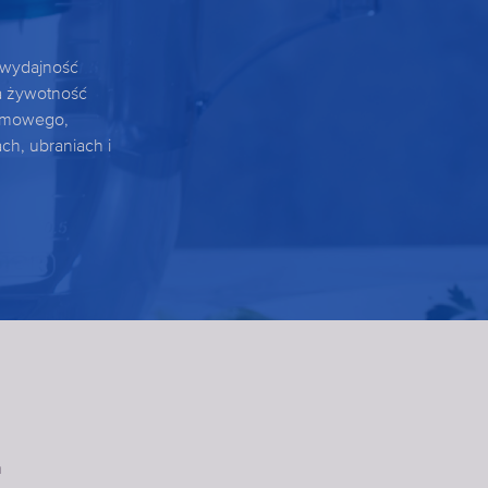
 wydajność
a żywotność
omowego,
ch, ubraniach i
m