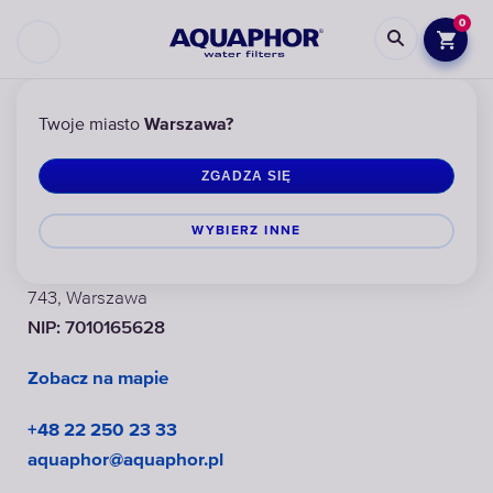
0
Biuro
Twoje miasto
Warszawa?
ZGADZA SIĘ
Biuro Aquaphor Poland
WYBIERZ INNЕ
Aquaphor Poland Sp. z o.o., ul. Kijowska 7, lok. U1, 03-
743, Warszawa
NIP: 7010165628
Zobacz na mapie
+48 22 250 23 33
aquaphor@aquaphor.pl