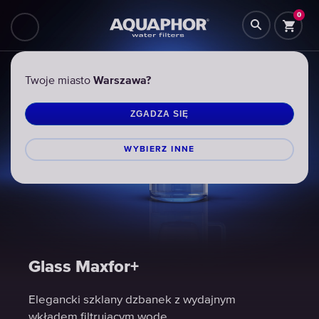
0
Twoje miasto
Warszawa?
ZGADZA SIĘ
WYBIERZ INNЕ
Glass Maxfor+
Glass Maxfor+
Glass Maxfor+
Elegancki szklany dzbanek z wydajnym
Elegancki szklany dzbanek z wydajnym
Elegancki szklany dzbanek z wydajnym
wkładem filtrującym wodę
wkładem filtrującym wodę
wkładem filtrującym wodę