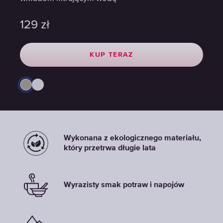
129
129
129
zł
zł
zł
KUP TERAZ
KUP TERAZ
KUP TERAZ
Wykonana z ekologicznego materiału,
który przetrwa długie lata
Wyrazisty smak potraw i napojów