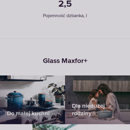
2,5
Pojemność dzbanka, l
Glass Maxfor+
Dla niedużej
Do małej kuchni
rodziny