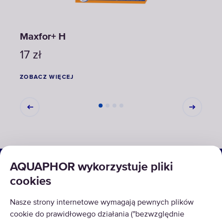
Maxfor+ H
Max
17
zł
15
z
ZOBACZ WIĘCEJ
ZOBA
ROZWIĄZANIA
AQUAPHOR wykorzystuje pliki
cookies
PRODUKTY
Nasze strony internetowe wymagają pewnych plików
O NAS
cookie do prawidłowego działania ("bezwzględnie