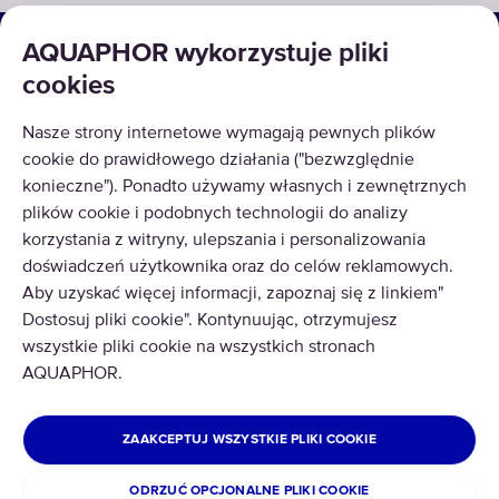
ROZWIĄZANIA
AQUAPHOR wykorzystuje pliki
cookies
PRODUKTY
Nasze strony internetowe wymagają pewnych plików
O NAS
cookie do prawidłowego działania ("bezwzględnie
konieczne"). Ponadto używamy własnych i zewnętrznych
plików cookie i podobnych technologii do analizy
korzystania z witryny, ulepszania i personalizowania
doświadczeń użytkownika oraz do celów reklamowych.
Aby uzyskać więcej informacji, zapoznaj się z linkiem"
© AQUAPHOR 2026
Dostosuj pliki cookie". Kontynuując, otrzymujesz
Wszelkie prawa zastrzeżone.
wszystkie pliki cookie na wszystkich stronach
POLAND
WARSZAWA
AQUAPHOR.
Polityka Prywatności
Klauzula Informacyjna
ZAAKCEPTUJ WSZYSTKIE PLIKI COOKIE
Regulamin E-Sklepu
Płatności i wysyłka
Cookies
ODRZUĆ OPCJONALNE PLIKI COOKIE