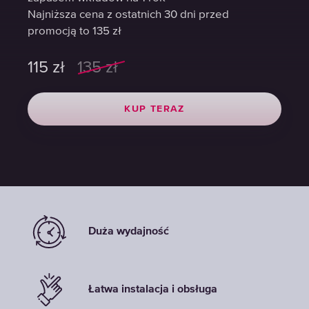
Najniższa cena z ostatnich 30 dni przed
Najniższa cena z ostatnich 30 dni przed
Najniższa cena z ostatnich 30 dni przed
promocją to 135 zł
promocją to 135 zł
promocją to 135 zł
115
115
115
zł
zł
zł
135
135
135
zł
zł
zł
KUP TERAZ
KUP TERAZ
KUP TERAZ
Duża wydajność
Łatwa instalacja i obsługa