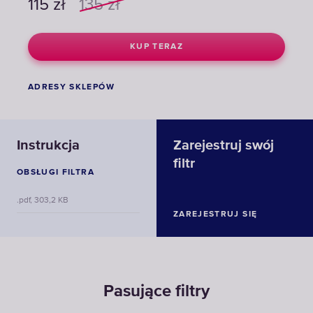
115
zł
135
zł
KUP TERAZ
ADRESY SKLEPÓW
Instrukcja
Zarejestruj swój
filtr
OBSŁUGI FILTRA
.pdf, 303,2 KB
ZAREJESTRUJ SIĘ
Pasujące filtry