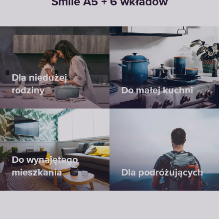
Smile A5 + 6 wkładów
Dla niedużej
rodziny
Do małej kuchni
Do wynajętego
mieszkania
Dla podróżujących