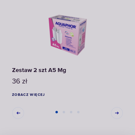
Zestaw 2 szt A5 Mg
Zest
36
zł
34
ZOBACZ WIĘCEJ
ZOBA