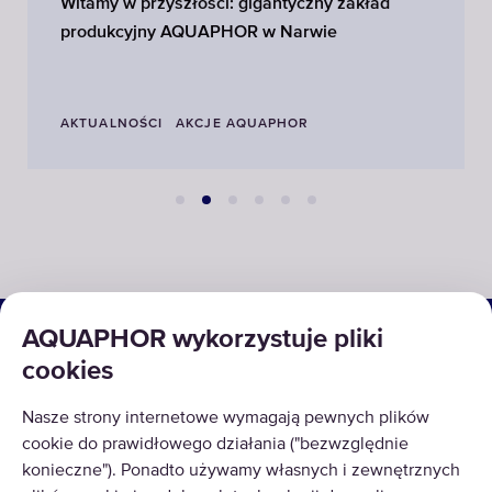
Witamy w przyszłości: gigantyczny zakład
produkcyjny AQUAPHOR w Narwie
AKTUALNOŚCI
AKCJE AQUAPHOR
ROZWIĄZANIA
AQUAPHOR wykorzystuje pliki
cookies
PRODUKTY
Nasze strony internetowe wymagają pewnych plików
O NAS
cookie do prawidłowego działania ("bezwzględnie
konieczne"). Ponadto używamy własnych i zewnętrznych