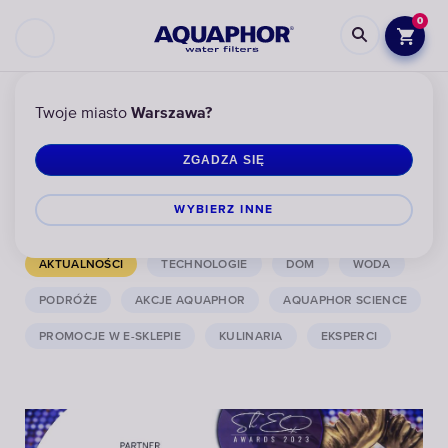
0
Twoje miasto
Warszawa?
Więcej informacji o nas
ZGADZA SIĘ
ALL ARTICLES
WYBIERZ INNЕ
MEDIA O NAS
EKO
ZDROWIE
URODA
AKTUALNOŚCI
TECHNOLOGIE
DOM
WODA
PODRÓŻE
AKCJE AQUAPHOR
AQUAPHOR SCIENCE
PROMOCJE W E-SKLEPIE
KULINARIA
EKSPERCI