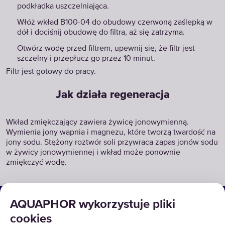
podkładka uszczelniająca.
Włóż wkład B100-04 do obudowy czerwoną zaślepką w
dół i dociśnij obudowę do filtra, aż się zatrzyma.
Otwórz wodę przed filtrem, upewnij się, że filtr jest
szczelny i przepłucz go przez 10 minut.
Filtr jest gotowy do pracy.
Jak działa regeneracja
Wkład zmiękczający zawiera żywicę jonowymienną.
Wymienia jony wapnia i magnezu, które tworzą twardość na
jony sodu. Stężony roztwór soli przywraca zapas jonów sodu
w żywicy jonowymiennej i wkład może ponownie
zmiękczyć wodę.
ROZWIĄZANIA
AQUAPHOR wykorzystuje pliki
cookies
PRODUKTY