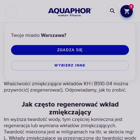
0
AQUAPHOR
WSPARCIE
REGENERACJA WKŁADÓW ZMIĘKCZAJĄCYCH
REGE
Twoje miasto
Warszawa?
ZGADZA SIĘ
Regeneracja wkładów zmiękczających
do systemów Kryształ i Trio
WYBIERZ INNЕ
Właściwości zmiękczające wkładów KH i B510-04 można
przywrócić( zregenerować). Odpowiadamy, jak to zrobić.
Jak często regenerować wkład
zmiękczający
Im wyższa twardość wody, tym częściej konieczna jest
regeneracja lub wymiana wkładów zmiękczających.
Twardość mierzona jest w miligramach na litr, w skrócie mg/
L. Wkłady zmiękczające są przeznaczone do twardości wody