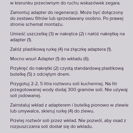
w kierunku przeciwnym do ruchu wskazówek zegara.
Zamontuj adapter do regeneracji. Może być dołączony
do zestawu filtrów lub sprzedawany osobno. Po prawej
stronie schemat montażu.
Umieść uszczelkę (3) w nakrętce (2) i nałóż nakrętkę na
adapter (1).
Załóż plastikową rurkę (4) na złączkę adaptera (1).
Mocno wsuń Adapter (1) do wkładu (6).
Przykręć do nakrętki (2) czystą standardową plastikową
butelkę (5) z odciętym dnem.
Przygotuj 2-2, 5 litra roztworu soli kuchennej. Na litr
przegotowanej wody dodaj 300 gramów soli. Nie używaj
soli jodowanej.
Zainstaluj wkład z adapterem i butelką pionowo w zlewie
lub umywalce, skieruj rurkę (4) do zlewu.
Przelej roztwór soli przez wkład. Nie pozwól, aby osad z
rozpuszczania soli dostał się do wkladu.