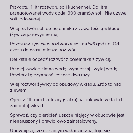
Przygotuj 1 litr roztworu soli kuchennej. Do litra
przegotowanej wody dodaj 300 gramów soli. Nie używaj
soli jodowanej.
Wlej roztwór soli do pojemnika z zawartością wkładu
(żywica jonowymienna).
Pozostaw żywicę w roztworze soli na 5-6 godzin. Od
czasu do czasu mieszaj roztwór.
Delikatnie odcedź roztwór z pojemnika z żywicą.
Przelej żywicę zimną wodą, wymieszaj i wylej wodę.
Powtórz tę czynność jeszcze dwa razy.
Wlej roztwór żywicy do obudowy wkładu. Zrób to nad
zlewem.
Opłucz filtr mechaniczny (siatka) na pokrywie wkładu i
zamontuj wkład.
Sprawdź, czy pierścień uszczelniający w obudowie jest
nienaruszony i prawidłowo zainstalowany.
Upewnij się, że na samym wkładzie znajduje się