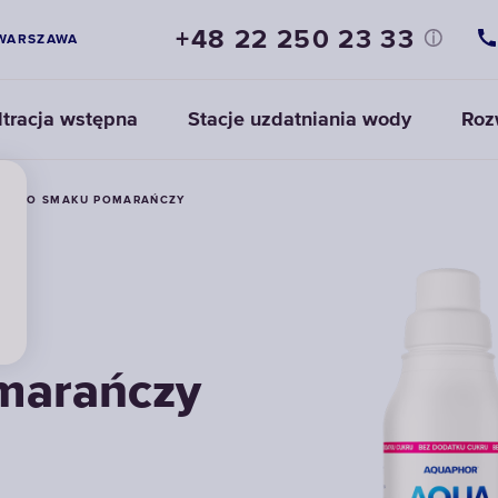
+48 22 250 23 33
WARSZAWA
ltracja wstępna
Stacje uzdatniania wody
Roz
ROP O SMAKU POMARAŃCZY
marańczy