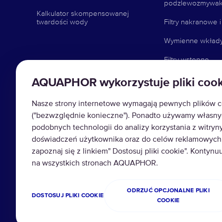
podzlewozmywa
Kalkulator skompensowanej
twardości wody
Filtry nakranowe 
Wymienne wkłady f
Filtry wstępne
Akcesoria
AQUAPHOR wykorzystuje pliki cook
Stacje uzdatniani
Nasze strony internetowe wymagają pewnych plików c
Filtry dla firm i szk
("bezwzględnie konieczne"). Ponadto używamy własnyc
podobnych technologii do analizy korzystania z witryny
Dobór sprzętu do
doświadczeń użytkownika oraz do celów reklamowych. 
wody
zapoznaj się z linkiem" Dostosuj pliki cookie". Kontynu
Zarejestruj filtr
na wszystkich stronach AQUAPHOR.
ODRZUĆ OPCJONALNE PLIKI
DOSTOSUJ PLIKI COOKIE
COOKIE
© AQUAPHOR 2026
Polityka
Wszelkie prawa zastrzeżone.
Prywatności