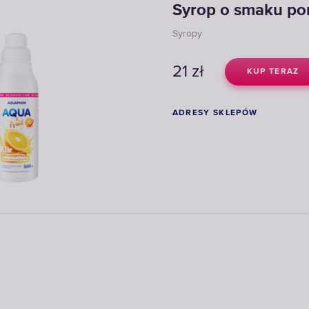
Syrop o smaku p
Syropy
21
zł
KUP TERAZ
ADRESY SKLEPÓW