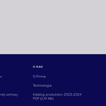
O NAS
ów
О Firmie
Technologie
nej osmozy
Katalog produktów 2023-2024
PDF (2,41 Mb)