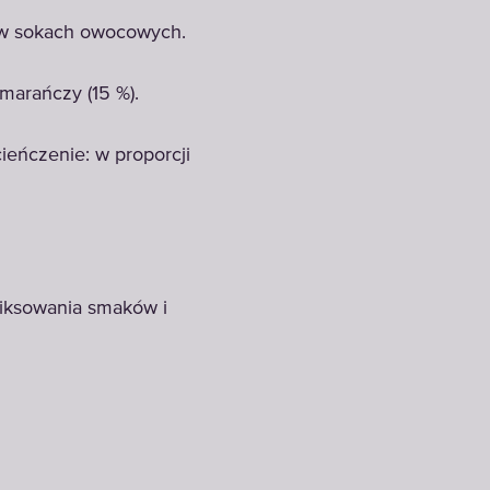
e w sokach owocowych.
marańczy (15 %).
ieńczenie: w proporcji
miksowania smaków i