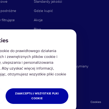
kowe
Standardy jakości
i podróżne
Gdzie kupić
iltrujące
Akcje
Blog
Pomoc i FAQ
ies
a wody
Instrukcje do filtrów
ookie do prawidłowego działania
ół
Serwis i usługi
h i zewnętrznych plików cookie i
, ulepszania i personalizowania
 uzdatniania
Rekomendowany punkty wymiany
Aby uzyskać więcej informacji,
butli CO2
ując, otrzymujesz wszystkie pliki cookie
ZAAKCEPTUJ WSZYSTKIE PLIKI
COOKIE
Klauzula
Regulamin E-
Płatności i
Cookies
Informacyjna
Sklepu
wysyłka