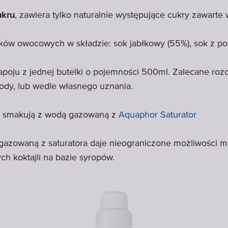
ukru
, zawiera tylko naturalnie występujące cukry zawart
ków owocowych w składzie: sok jabłkowy (55%), sok z po
napoju z jednej butelki o pojemności 500ml. Zalecane rozc
wody, lub wedle własnego uznania.
ej smakują z wodą gazowaną z
Aquaphor Saturator
gazowaną z saturatora daje nieograniczone możliwości 
h koktajli na bazie syropów.