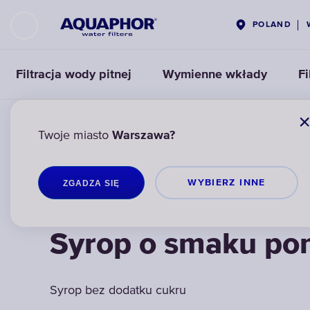
POLAND
Filtracja wody pitnej
Wymienne wkłady
Fi
AQUAPHOR
PRODUKTY POWIĄZANE
SYROPY
SY
Twoje miasto
Warszawa?
WYBIERZ INNЕ
ZGADZA SIĘ
Syrop o smaku po
Syrop bez dodatku cukru