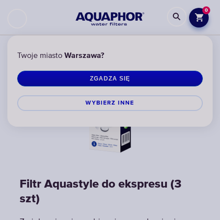
0
Twoje miasto
Warszawa?
ZGADZA SIĘ
WYBIERZ INNЕ
Filtr Aquastyle do ekspresu (3
Filtr Aquastyle do ekspresu (3
Filtr Aquastyle do ekspresu (3
szt)
szt)
szt)