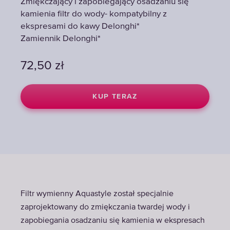
Zmiękczający i zapobiegający osadzaniu się
Zmiękczający i zapobiegający osadzaniu się
Zmiękczający i zapobiegający osadzaniu się
kamienia filtr do wody- kompatybilny z
kamienia filtr do wody- kompatybilny z
kamienia filtr do wody- kompatybilny z
ekspresami do kawy Delonghi*
ekspresami do kawy Delonghi*
ekspresami do kawy Delonghi*
Zamiennik Delonghi*
Zamiennik Delonghi*
Zamiennik Delonghi*
72,50
72,50
72,50
zł
zł
zł
KUP TERAZ
KUP TERAZ
KUP TERAZ
Filtr wymienny Aquastyle został specjalnie
zaprojektowany do zmiękczania twardej wody i
zapobiegania osadzaniu się kamienia w ekspresach