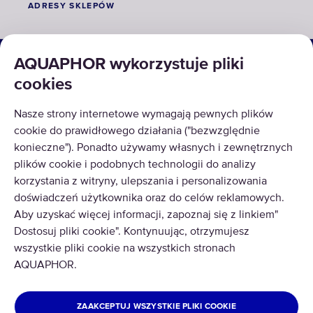
ADRESY SKLEPÓW
ROZWIĄZANIA
AQUAPHOR wykorzystuje pliki
cookies
PRODUKTY
Nasze strony internetowe wymagają pewnych plików
O NAS
cookie do prawidłowego działania ("bezwzględnie
konieczne"). Ponadto używamy własnych i zewnętrznych
plików cookie i podobnych technologii do analizy
korzystania z witryny, ulepszania i personalizowania
doświadczeń użytkownika oraz do celów reklamowych.
Aby uzyskać więcej informacji, zapoznaj się z linkiem"
© AQUAPHOR 2026
Wszelkie prawa zastrzeżone.
Dostosuj pliki cookie". Kontynuując, otrzymujesz
wszystkie pliki cookie na wszystkich stronach
POLAND
WARSZAWA
AQUAPHOR.
Polityka Prywatności
Klauzula Informacyjna
ZAAKCEPTUJ WSZYSTKIE PLIKI COOKIE
Regulamin E-Sklepu