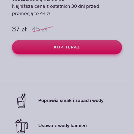
Najniższa cena z ostatnich 30 dni przed
Najniższa cena z ostatnich 30 dni przed
promocją to 44 zł
promocją to 44 zł
37
37
zł
zł
45
45
zł
zł
KUP TERAZ
KUP TERAZ
Poprawia smak i zapach wody
Usuwa z wody kamień