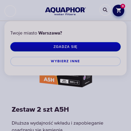
0
Twoje miasto
Warszawa?
ZGADZA SIĘ
WYBIERZ INNЕ
Zestaw 2 szt A5H
Zestaw 2 szt A5H
Dłuższa wydajność wkładu i zapobieganie
Dłuższa wydajność wkładu i zapobieganie
osadzaniu się kamienia
osadzaniu się kamienia