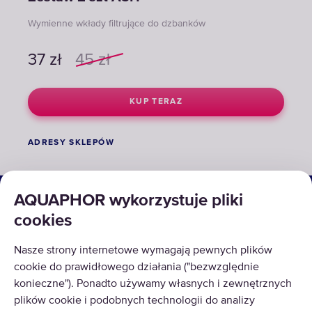
Wymienne wkłady filtrujące do dzbanków
37
zł
45
zł
KUP TERAZ
ADRESY SKLEPÓW
ROZWIĄZANIA
AQUAPHOR wykorzystuje pliki
cookies
PRODUKTY
Nasze strony internetowe wymagają pewnych plików
O NAS
cookie do prawidłowego działania ("bezwzględnie
konieczne"). Ponadto używamy własnych i zewnętrznych
plików cookie i podobnych technologii do analizy