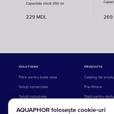
Capaci
Capacitate sticlă: 650 ml
229
MDL
269
SOLUTIONS
PRODUCTS
Filtre pentru toata casa
Catalog de prod
Soluții comerciale
Pre-filtrare
Soluții industriale
Statii pentru dedu
Filtre de apă potabilă
Filtre de schimb
AQUAPHOR folosește cookie‑uri