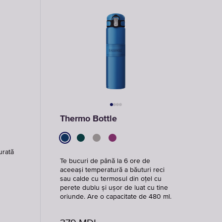
Sticle
Cartușe
de
de
apă
filtrare
potabilă
pentru
robinet
ALEGE
ALEGE STICLE
CARTUȘELE
Thermo Bottle
urată
Te bucuri de până la 6 ore de
aceeași temperatură a băuturi reci
sau calde cu termosul din oțel cu
perete dublu și ușor de luat cu tine
oriunde. Are o capacitate de 480 ml.