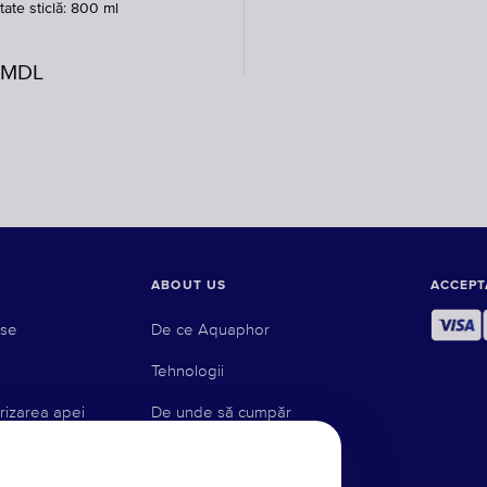
tate sticlă: 800 ml
MDL
ABOUT US
ACCEPT
use
De ce Aquaphor
Tehnologii
rizarea apei
De unde să cumpăr
Blog