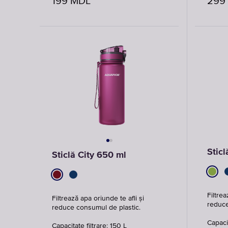
199
MDL
299
Sticl
Sticlă City 650 ml
Filtrea
Filtrează apa oriunde te afli și
reduce
reduce consumul de plastic.
Capacit
Capacitate filtrare: 150 L