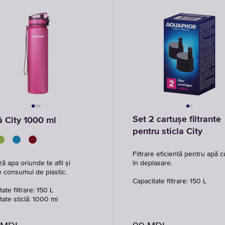
Set 2 cartușe filtrante
ă City 1000 ml
pentru sticla City
Filtrare eficientă pentru apă c
ză apa oriunde te afli și
în deplasare.
 consumul de plastic.
Capacitate filtrare: 150 L
ate filtrare: 150 L
tate sticlă: 1000 ml