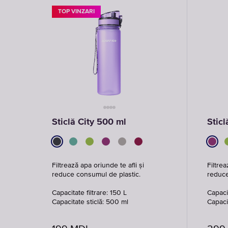
TOP VINZARI
Sticlă City 500 ml
Sticl
Filtrează apa oriunde te afli și
Filtrea
reduce consumul de plastic.
reduce
Capacitate filtrare: 150 L
Capacit
Capacitate sticlă: 500 ml
Capaci