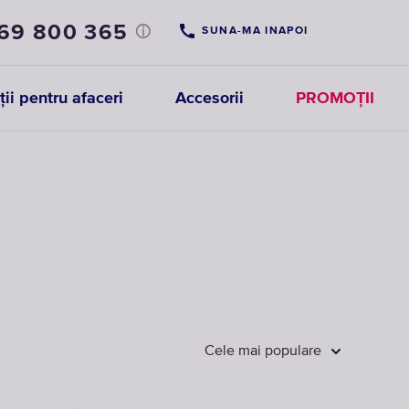
 69 800 365
SUNA-MA INAPOI
ții pentru afaceri
Accesorii
PROMOȚII
Filtre
Cartușe
pentru
pentru
robinete
pre-
filtre
ALEGE FILTRUL
ALEGE
PENTRU ROBINET
CARTUȘELE
Cele mai populare