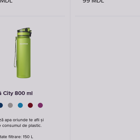
MDL
99
MDL
ă City 800 ml
ză apa oriunde te afli și
 consumul de plastic.
ate filtrare: 150 L