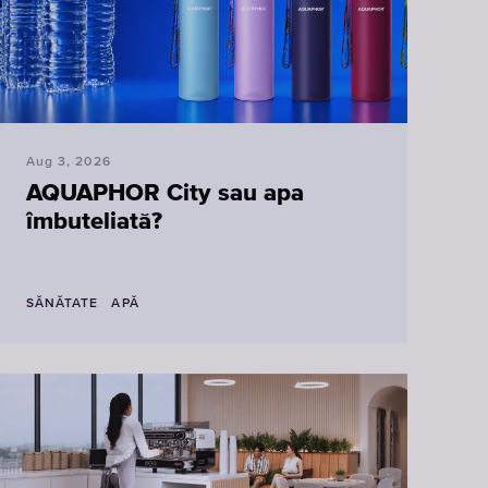
Sticle
Cartușe
de
de
apă
filtrare
potabilă
pentru
robinet
Aug 3, 2026
ALEGE
AQUAPHOR City sau apa
ALEGE STICLE
CARTUȘELE
îmbuteliată?
SĂNĂTATE
APĂ