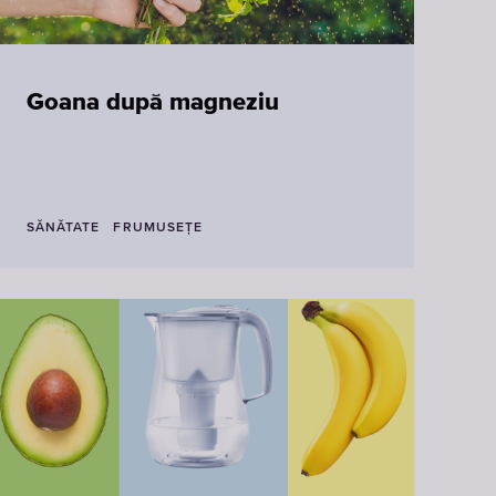
Goana după magneziu
SĂNĂTATE
FRUMUSEŢE