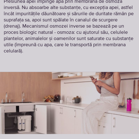
Presiunea apei împinge apa prin membrana de osmoză
inversă. Nu absoarbe alte substanțe, cu excepția apei, astfel
încât impuritățile dăunătoare și sărurile de duritate rămân pe
suprafața sa, apoi sunt spălate în canalul de scurgere
(drenaj). Mecanismul osmozei inverse se bazează pe un
proces biologic natural - osmoza: cu ajutorul său, celulele
plantelor, animalelor și oamenilor sunt saturate cu substanțe
utile (împreună cu apa, care le transportă prin membrana
celulară).