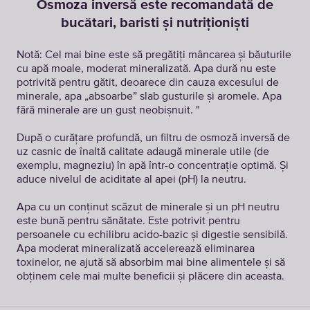
Osmoza inversă este recomandată de
bucătari, baristi și nutriționiști
Notă: Cel mai bine este să pregătiți mâncarea și băuturile
cu apă moale, moderat mineralizată. Apa dură nu este
potrivită pentru gătit, deoarece din cauza excesului de
minerale, apa „absoarbe” slab gusturile și aromele. Apa
fără minerale are un gust neobișnuit. "
După o curățare profundă, un filtru de osmoză inversă de
uz casnic de înaltă calitate adaugă minerale utile (de
exemplu, magneziu) în apă într-o concentrație optimă. Și
aduce nivelul de aciditate al apei (pH) la neutru.
Apa cu un conținut scăzut de minerale și un pH neutru
este bună pentru sănătate. Este potrivit pentru
persoanele cu echilibru acido-bazic și digestie sensibilă.
Apa moderat mineralizată accelerează eliminarea
toxinelor, ne ajută să absorbim mai bine alimentele și să
obținem cele mai multe beneficii și plăcere din aceasta.