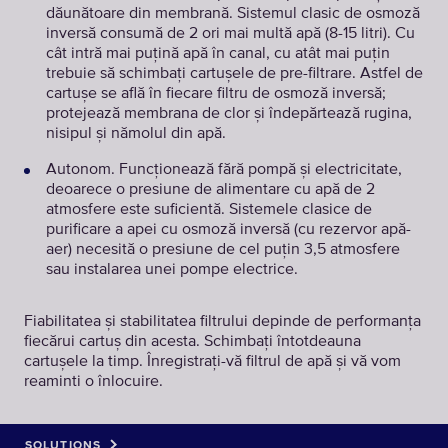
dăunătoare din membrană. Sistemul clasic de osmoză
inversă consumă de 2 ori mai multă apă (8-15 litri). Cu
cât intră mai puțină apă în canal, cu atât mai puțin
trebuie să schimbați cartușele de pre-filtrare. Astfel de
cartușe se află în fiecare filtru de osmoză inversă;
protejează membrana de clor și îndepărtează rugina,
nisipul și nămolul din apă.
Autonom. Funcționează fără pompă și electricitate,
deoarece o presiune de alimentare cu apă de 2
atmosfere este suficientă. Sistemele clasice de
purificare a apei cu osmoză inversă (cu rezervor apă-
aer) necesită o presiune de cel puțin 3,5 atmosfere
sau instalarea unei pompe electrice.
Fiabilitatea și stabilitatea filtrului depinde de performanța
fiecărui cartuș din acesta. Schimbați întotdeauna
cartușele la timp. Înregistrați-vă filtrul de apă și vă vom
reaminti o înlocuire.
SOLUTIONS