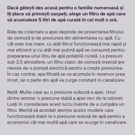
Dacă gătești des acasă pentru o familie numeroasă și
îți place să primești oaspeți, alege un filtru de apă care
să acumuleze 5 litri de apă curată în cel mult o oră.
Rata de colectare a apei depinde de proiectarea filtrului
de osmoză și de presiunea din alimentarea cu apă. Cu
cât este mai mare, cu atât filtrul funcționează mai rapid și
mai eficient și cu atât mai puțină apă se consumă pentru
prepararea unui litru de apă potabilă curată. La presiuni
sub 3,5 atmosfere, un filtru clasic de osmoză inversă are
nevoie de o pompă electrică pentru a crește presiunea.
În caz contrar, apa filtrată se va acumula în rezervor prea
încet, iar o parte din apă va curge constant în canalizare.
Notă: Multe case au o presiune scăzută a apei. Unul
dintre semne: o presiune slabă a apei reci de la robinet.
Luați în considerare acest lucru înainte de a cumpăra un
filtru. Merită să acordați atenție acelor modele care
funcționează stabil la o presiune redusă de apă pentru a
economisi cât mai multă apă care se scurge în canalizare.