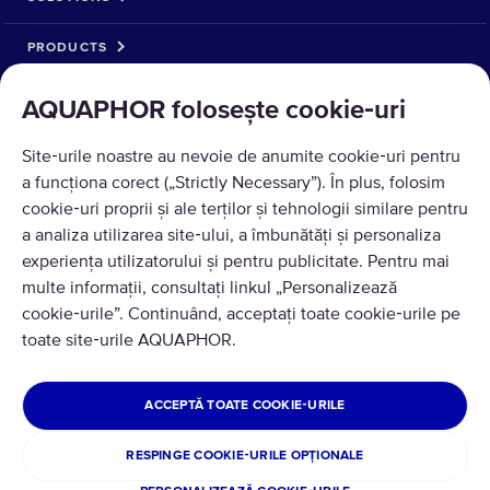
PRODUCTS
ABOUT US
AQUAPHOR folosește cookie‑uri
ACCEPTAM ACHITARE
Site‑urile noastre au nevoie de anumite cookie‑uri pentru
a funcționa corect („Strictly Necessary”). În plus, folosim
cookie‑uri proprii și ale terților și tehnologii similare pentru
a analiza utilizarea site‑ului, a îmbunătăți și personaliza
experiența utilizatorului și pentru publicitate. Pentru mai
multe informații, consultați linkul „Personalizează
cookie‑urile”. Continuând, acceptați toate cookie‑urile pe
toate site‑urile AQUAPHOR.
Traducere © 2026 AQUAPHOR.
Toate drepturile rezervate
MOLDOVA
ACCEPTĂ TOATE COOKIE‑URILE
Regulile site-ului și politica de confidențialitate
RESPINGE COOKIE‑URILE OPȚIONALE
Politica de retur