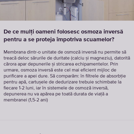
De ce mulți oameni folosesc osmoza inversă
pentru a se proteja împotriva scuamelor?
Membrana dintr-o unitate de osmoză inversă nu permite să
treacă deloc sărurile de duritate (calciu și magneziu), datorită
cărora apar depunerile și stricarea echipamentelor. Prin
urmare, osmoza inversă este cel mai eficient mijloc de
purificare a apei dure. Să comparăm: în filtrele de absorbție
pentru apă, cartușele de dedurizare trebuie schimbate la
fiecare 1-2 luni, iar în sistemele de osmoză inversă,
depunerea nu va apărea pe toată durata de viață a
membranei (1,5-2 ani)