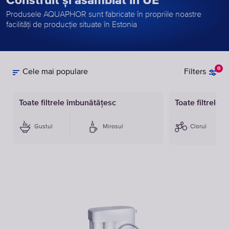
Construit și asamblat în UE
Produsele AQUAPHOR sunt fabricate în propriile noastre
facilități de producție situate în Estonia
0
Cele mai populare
Filters
Toate filtrele îmbunătățesc
Toate filtrele 
Gustul
Mirosul
Clorul