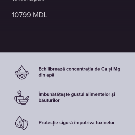
10799
10799
10799
MDL
MDL
MDL
Echilibrează concentrația de Ca și Mg
din apă
Îmbunătățește gustul alimentelor și
băuturilor
Protecție sigură împotriva toxinelor