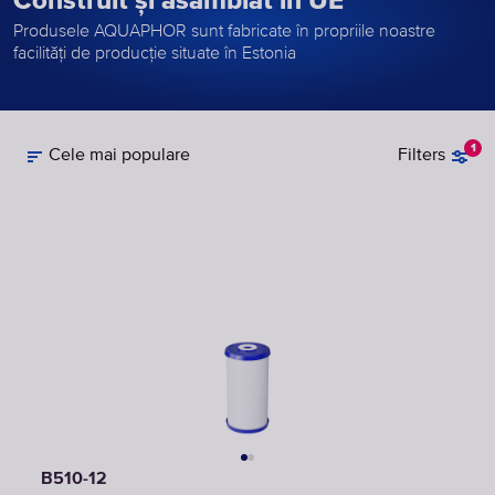
Construit și asamblat în UE
Produsele AQUAPHOR sunt fabricate în propriile noastre
facilități de producție situate în Estonia
1
Cele mai populare
Filters
B510-12