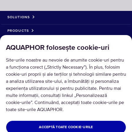
SOLUTIONS
PRODUCTS
ABOUT US
AQUAPHOR folosește cookie‑uri
ACCEPTAM ACHITARE
Site‑urile noastre au nevoie de anumite cookie‑uri pentru
a funcționa corect („Strictly Necessary”). În plus, folosim
cookie‑uri proprii și ale terților și tehnologii similare pentru
a analiza utilizarea site‑ului, a îmbunătăți și personaliza
experiența utilizatorului și pentru publicitate. Pentru mai
multe informații, consultați linkul „Personalizează
cookie‑urile”. Continuând, acceptați toate cookie‑urile pe
toate site‑urile AQUAPHOR.
Traducere © 2026 AQUAPHOR.
Toate drepturile rezervate
MOLDOVA
ACCEPTĂ TOATE COOKIE‑URILE