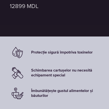
12899
12899
12899
MDL
MDL
MDL
Protecție sigură împotriva toxinelor
Schimbarea cartușelor nu necesită
echipament special
Îmbunătățește gustul alimentelor și
băuturilor