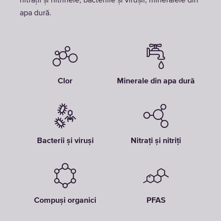
nitrații și nitrinele, bacteriile și virușii, mineralele din
apa dură.
Clor
Minerale din apa dură
Bacterii și viruși
Nitrați și nitriți
Compuși organici
PFAS