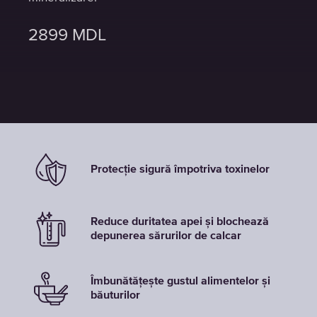
2899
2899
2899
MDL
MDL
MDL
Protecție sigură împotriva toxinelor
Reduce duritatea apei și blochează
depunerea sărurilor de calcar
Îmbunătățește gustul alimentelor și
băuturilor