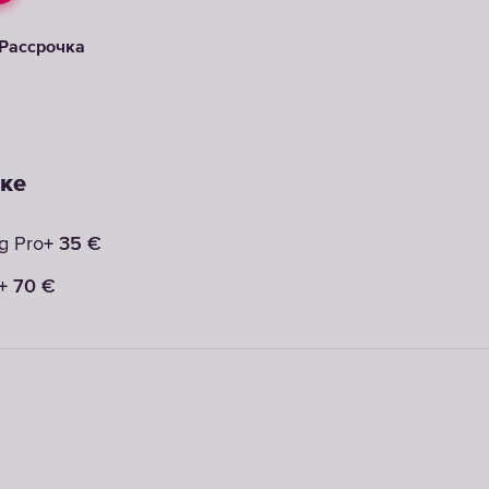
Рассрочка
ке
+
35
€
g Pro
+
70
€