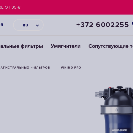
Е ОТ 35 €
+372 6002255
ИЯ
RU
ральные фильтры
Умягчители
Сопутствующие 
МАГИСТРАЛЬНЫХ ФИЛЬТРОВ
МАГИСТРАЛЬНЫХ ФИЛЬТРОВ
МАГИСТРАЛЬНЫХ ФИЛЬТРОВ
VIKING PRO
VIKING PRO
VIKING PRO