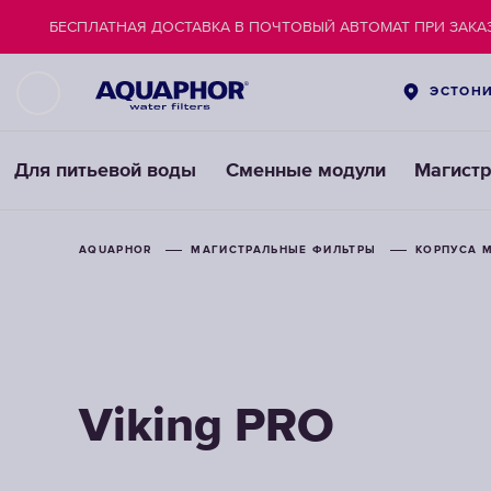
БЕСПЛАТНАЯ ДОСТАВКА В ПОЧТОВЫЙ АВТОМАТ ПРИ ЗАКАЗ
ЭСТОН
Для питьевой воды
Сменные модули
Магист
AQUAPHOR
AQUAPHOR
AQUAPHOR
МАГИСТРАЛЬНЫЕ ФИЛЬТРЫ
МАГИСТРАЛЬНЫЕ ФИЛЬТРЫ
МАГИСТРАЛЬНЫЕ ФИЛЬТРЫ
КОРПУСА 
КОРПУСА 
КОРПУСА 
Viking PRO
Viking PRO
Viking PRO