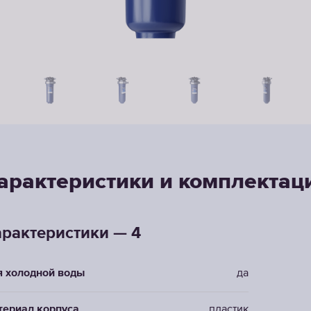
арактеристики и комплектац
рактеристики — 4
я холодной воды
да
териал корпуса
пластик