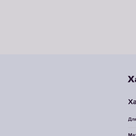
Х
Ха
Дл
Ма