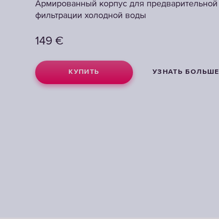
Армированный корпус для предварительной
Армированный корпус для предварительной
Армированный корпус для предварительной
фильтрации холодной воды
фильтрации холодной воды
фильтрации холодной воды
149
149
149
€
€
€
КУПИТЬ
КУПИТЬ
КУПИТЬ
УЗНАТЬ БОЛЬШ
УЗНАТЬ БОЛЬШ
УЗНАТЬ БОЛЬШ