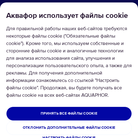
КАТАЛОГ
Аквафор использует файлы сookie
О КОМПАНИИ
Для правильной работы наших веб-сайтов требуются
некоторые файлы cookie ("Обязательные файлы
ПРИНИМАЕМ К ОПЛАТЕ
cookie"). Кроме того, мы используем собственные и
сторонние файлы cookie и аналогичные технологии
для анализа использования сайта, улучшения и
персонализации пользовательского опыта, а также для
рекламы. Для получения дополнительной
информации ознакомьтесь со ссылкой "Настроить
файлы cookie". Продолжая, вы будете получать все
файлы cookie на всех веб-сайтах AQUAPHOR.
© 2026 ООО Аквафор
Все права защищены
МОЛДОВА
ПРИНЯТЬ ВСЕ ФАЙЛЫ COOKIE
Правила сайта и политика конфиденциальности
ОТКЛОНИТЬ ДОПОЛНИТЕЛЬНЫЕ ФАЙЛЫ COOKIE
Возврат товара