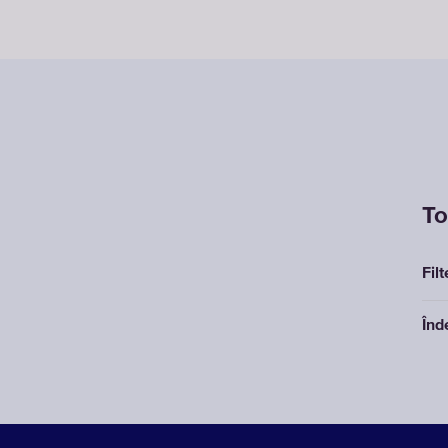
To
Filt
Înd