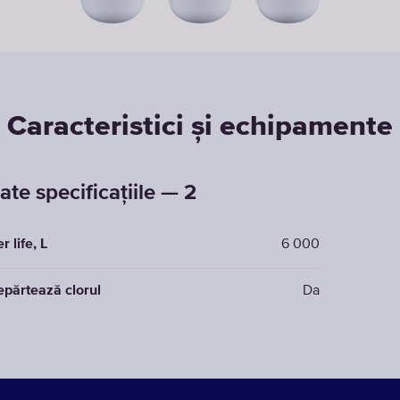
Caracteristici și echipamente
ate specificațiile — 2
er life, L
6 000
epărtează clorul
Da