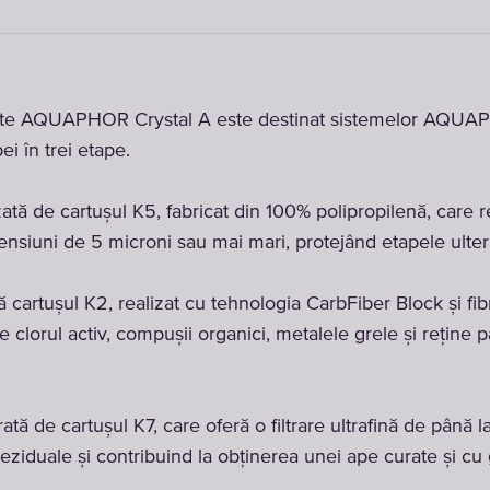
rante AQUAPHOR Crystal A este destinat sistemelor AQUAP
ei în trei etape.
ată de cartușul K5, fabricat din 100% polipropilenă, care re
nsiuni de 5 microni sau mai mari, protejând etapele ulterio
 cartușul K2, realizat cu tehnologia CarbFiber Block și fi
lorul activ, compușii organici, metalele grele și reține p
ată de cartușul K7, care oferă o filtrare ultrafină de până l
eziduale și contribuind la obținerea unei ape curate și cu 