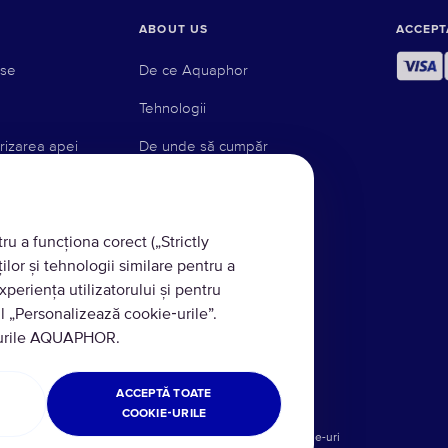
ABOUT US
ACCEPT
use
De ce Aquaphor
Tehnologii
rizarea apei
De unde să cumpăr
Blog
ete
u a funcționa corect („Strictly
ților și tehnologii similare pentru a
xperiența utilizatorului și pentru
ă inversă
ul „Personalizează cookie‑urile”.
are sub chiuveta
e‑urile AQUAPHOR.
ACCEPTĂ TOATE
COOKIE‑URILE
olitica de confidențialitate
Politica de retur
Cookie-uri