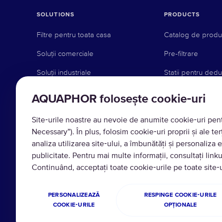
SOLUTIONS
PRODUCTS
Filtre pentru toata casa
Catalog de prod
Soluții comerciale
Pre-filtrare
Soluții industriale
Statii pentru dedu
Filtre de apă potabilă
Filtre de schimb
AQUAPHOR folosește cookie‑uri
Sisteme de robin
Site‑urile noastre au nevoie de anumite cookie‑uri pentr
Cani filtrante
Necessary”). În plus, folosim cookie‑uri proprii și ale ter
analiza utilizarea site‑ului, a îmbunătăți și personaliza e
Sisteme de osmoz
publicitate. Pentru mai multe informații, consultați link
Sisteme de instal
Continuând, acceptați toate cookie‑urile pe toate sit
PERSONALIZEAZĂ
RESPINGE COOKIE‑URILE
COOKIE‑URILE
OPȚIONALE
Traducere © 2026 AQUAPHOR.
Regulile site-ului și p
Toate drepturile rezervate