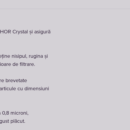
HOR Crystal și asigură
ține nisipul, rugina și
are de filtrare.
bre brevetate
articule cu dimensiuni
a 0,8 microni,
gust plăcut.