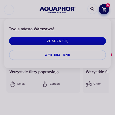
0
AQUAPHOR
FILTRACJA WODY PITNEJ
FILTRY DO WODY POD ZLEWEM
FIL
Twoje miasto
Warszawa?
ZGADZA SIĘ
Filtry do usuwania żelaza
0
WYBIERZ INNЕ
wg popularności
Filters
Wszystkie filtry poprawiają
Wszystkie filtr
Smak
Zapach
Chlor