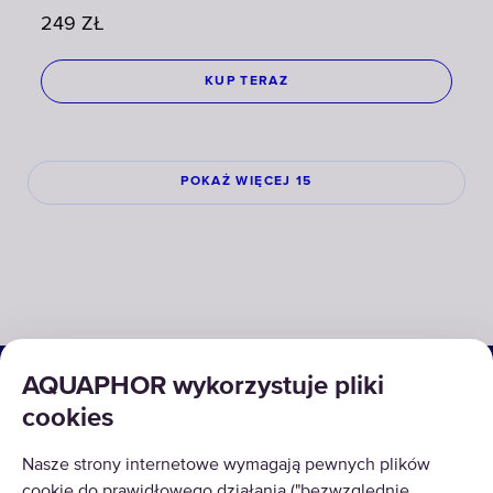
249
ZŁ
KUP TERAZ
POKAŻ WIĘCEJ 15
ROZWIĄZANIA
AQUAPHOR wykorzystuje pliki
cookies
PRODUKTY
Nasze strony internetowe wymagają pewnych plików
O NAS
cookie do prawidłowego działania ("bezwzględnie