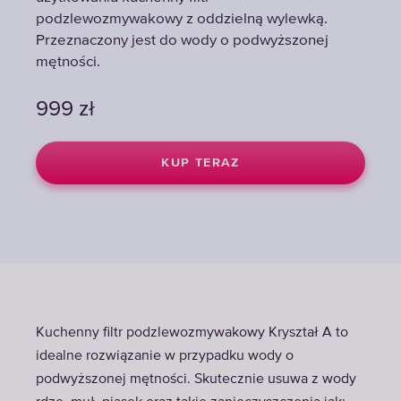
podzlewozmywakowy z oddzielną wylewką.
podzlewozmywakowy z oddzielną wylewką.
podzlewozmywakowy z oddzielną wylewką.
Przeznaczony jest do wody o podwyższonej
Przeznaczony jest do wody o podwyższonej
Przeznaczony jest do wody o podwyższonej
mętności.
mętności.
mętności.
999
999
999
zł
zł
zł
KUP TERAZ
KUP TERAZ
KUP TERAZ
Kuchenny filtr podzlewozmywakowy Kryształ A to
idealne rozwiązanie w przypadku wody o
podwyższonej mętności. Skutecznie usuwa z wody