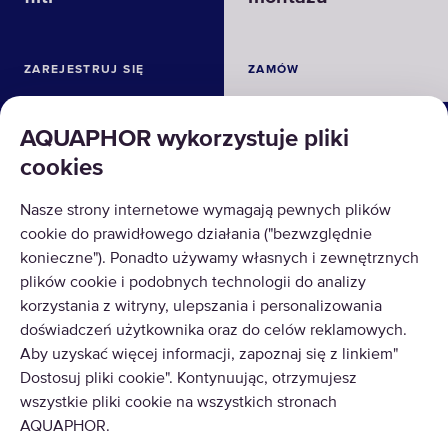
ZAREJESTRUJ SIĘ
ZAMÓW
ROZWIĄZANIA
AQUAPHOR wykorzystuje pliki
cookies
PRODUKTY
Nasze strony internetowe wymagają pewnych plików
O NAS
cookie do prawidłowego działania ("bezwzględnie
konieczne"). Ponadto używamy własnych i zewnętrznych
plików cookie i podobnych technologii do analizy
korzystania z witryny, ulepszania i personalizowania
doświadczeń użytkownika oraz do celów reklamowych.
Aby uzyskać więcej informacji, zapoznaj się z linkiem"
© AQUAPHOR 2026
Wszelkie prawa zastrzeżone.
Dostosuj pliki cookie". Kontynuując, otrzymujesz
wszystkie pliki cookie na wszystkich stronach
POLAND
WARSZAWA
AQUAPHOR.