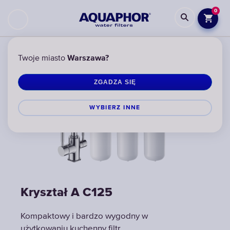
0
Twoje miasto
Warszawa?
ZGADZA SIĘ
WYBIERZ INNЕ
Kryształ A С125
Kryształ A С125
Kryształ A С125
Kompaktowy i bardzo wygodny w
Kompaktowy i bardzo wygodny w
Kompaktowy i bardzo wygodny w
użytkowaniu kuchenny filtr
użytkowaniu kuchenny filtr
użytkowaniu kuchenny filtr