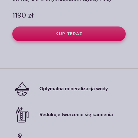
1190
1190
1190
zł
zł
zł
KUP TERAZ
KUP TERAZ
KUP TERAZ
Optymalna mineralizacja wody
Redukuje tworzenie się kamienia