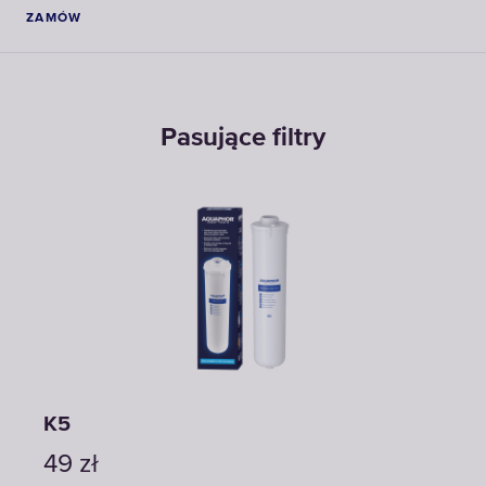
ZAMÓW
Pasujące filtry
K5
RO-
49
zł
198