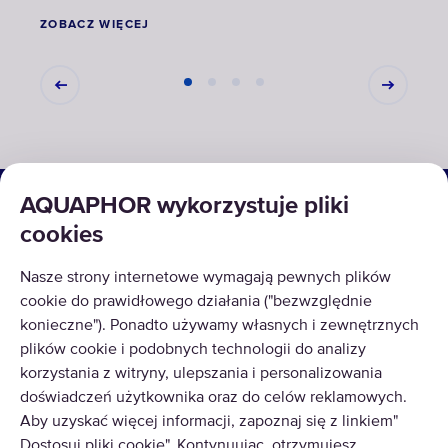
ZOBACZ WIĘCEJ
ZOBA
ROZWIĄZANIA
AQUAPHOR wykorzystuje pliki
cookies
PRODUKTY
Nasze strony internetowe wymagają pewnych plików
O NAS
cookie do prawidłowego działania ("bezwzględnie
konieczne"). Ponadto używamy własnych i zewnętrznych
plików cookie i podobnych technologii do analizy
korzystania z witryny, ulepszania i personalizowania
doświadczeń użytkownika oraz do celów reklamowych.
Aby uzyskać więcej informacji, zapoznaj się z linkiem"
© AQUAPHOR 2026
Wszelkie prawa zastrzeżone.
Dostosuj pliki cookie". Kontynuując, otrzymujesz